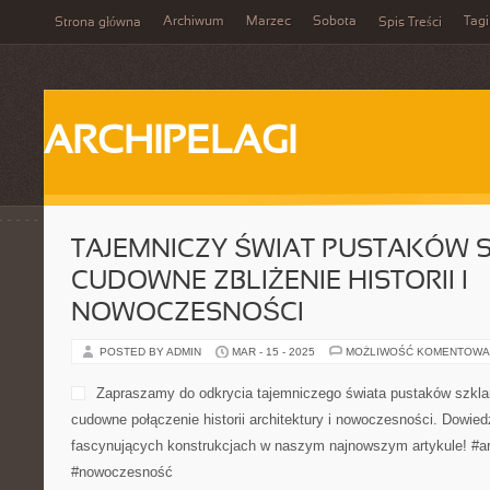
Archiwum
Marzec
Sobota
Tagi
Strona główna
Spis Treści
ARCHIPELAGI
TAJEMNICZY ŚWIAT PUSTAKÓW 
CUDOWNE ZBLIŻENIE HISTORII I
NOWOCZESNOŚCI
POSTED BY ADMIN
MAR - 15 - 2025
MOŻLIWOŚĆ KOMENTOWA
Zapraszamy do odkrycia tajemniczego świata pustaków szkla
cudowne połączenie historii architektury i nowoczesności. Dowiedz
fascynujących konstrukcjach w naszym najnowszym artykule! #arc
#nowoczesność