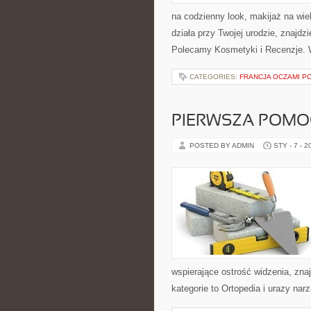
na codzienny look, makijaż na wiel
działa przy Twojej urodzie, znajdz
Polecamy Kosmetyki i Recenzje. 
CATEGORIES:
FRANCJA OCZAMI 
PIERWSZA POMO
POSTED BY ADMIN
STY - 7 - 2
wspierające ostrość widzenia, zn
kategorie to Ortopedia i urazy nar