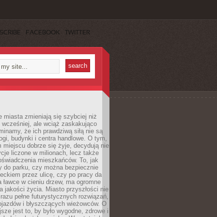
SCRIBE
FACEBOOK
TWITTER
miasta zmieniają się szybciej niż
 wcześniej, ale wciąż zaskakująco
inamy, że ich prawdziwą siłą nie są
ogi, budynki i centra handlowe. O tym,
miejscu dobrze się żyje, decydują nie
ycje liczone w milionach, lecz także
oświadczenia mieszkańców. To, jak
 do parku, czy można bezpiecznie
ieckiem przez ulicę, czy po pracy da
a ławce w cieniu drzew, ma ogromne
a jakości życia. Miasto przyszłości nie
razu pełne futurystycznych rozwiązań,
pojazdów i błyszczących wieżowców. O
jsze jest to, by było wygodne, zdrowe i