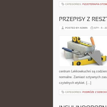
CATEGORIES:
FIZJOTERAPIA STO
PRZEPISY Z RESZ
POSTED BY ADMIN
STY - 5 - 2
centrum Lekkowkuchni są codzien
normalne. Zamiast sztywnych zasad
czytelnych etykiet. […]
CATEGORIES:
PODRÓŻE Z DZIECK