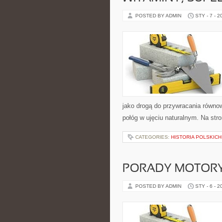
POSTED BY ADMIN
STY - 7 - 2
jako drogą do przywracania równowa
połóg w ujęciu naturalnym. Na stro
CATEGORIES:
HISTORIA POLSKICH
PORADY MOTOR
POSTED BY ADMIN
STY - 6 - 2