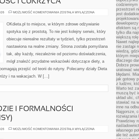
OŚĆ I CUKRZYCA
codziennym 
przestrzeń n
INSULINOOPORNOŚĆ
026
MOŻLIWOŚĆ KOMENTOWANIA
ZOSTAŁA WYŁĄCZONA
jest dodatki
I
projektowani
CUKRZYCA
deweloperzy
OKdieta.pl to miejsce, w którym zdrowe odżywianie
efektem są m
spotyka się z prostotą. To nie jest kolejny serwis, który
tylko dla na
większą rolę
obiecuje nierealne rezultaty w tydzień, tylko przestrzeń
Nawet najle
nastawiona na realne zmiany. Strona została pomyślana
nie zastąpi
wiedzą, gdzi
tak, aby każdy, niezależnie od poziomu doświadczenia,
którym miejs
dlaczego da
mógł znaleźć przydatne wskazówki dotyczące diety, a
Dobrze prow
e pomagają przejść od teorii do rutyny. Polecamy działy Dieta
uratować wi
błędami. Mia
dróży i na wakacjach. W […]
jak gotowy 
z ludźmi, kt
Warto też za
muszą być i
układ ulic, 
stawiać na w
inne na odb
ZIE I FORMALNOŚCI
Najgorsze, c
rozwiązania 
ISY)
Prawdziwy r
naśladownic
PRAWO
026
MOŻLIWOŚĆ KOMENTOWANIA
ZOSTAŁA WYŁĄCZONA
własnego po
W
ale też aute
OGRODZIE
I