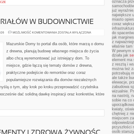
oznacza prz
ICZE
samochodów 
już wyraźnie
największe ul
miasto opier
ERIAŁÓW W BUDOWNICTWIE
coraz większ
infrastruktu
RECYKLING
do spacerów.
026
MOŻLIWOŚĆ KOMENTOWANIA
ZOSTAŁA WYŁĄCZONA
MATERIAŁÓW
jak margines
W
z najważniej
BUDOWNICTWIE
Mazurskie Domy to portal dla osób, które marzą o domu
właśnie tam
W pewnym se
z drewna, planują budowę własnego miejsca do życia
działa jak
se
albo chcą wyremontować już istniejący dom. To
element ma s
z resztą i w
miejsce, gdzie łączą się tematy domów z drewna,
można też z
praktyczne podejście do remontów oraz coraz
potrzebują m
ale także b
popularniejsze rozwiązania dla domów niezależnych
elewacje, p
zabudowa sp
myślą o tym, aby krok po kroku przeprowadzić czytelnika
wizualnie. 
nocześnie dać solidną dawkę inspiracji oraz konkretów, które
na nastrój, 
sobie na co 
uporządkowan
kwiaty, oświ
I
chętniej z ni
miejscem za
odpowiedzial
przyszłości 
osób starszy
LEMENTY I ZDROWA ŻYWNOŚC