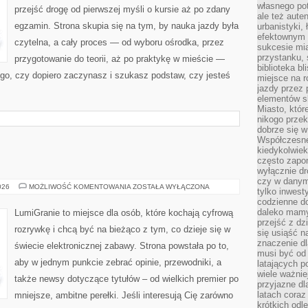
własnego po
przejść drogę od pierwszej myśli o kursie aż po zdany
ale też aute
egzamin. Strona skupia się na tym, by nauka jazdy była
urbanistyki,
efektownym 
czytelna, a cały proces — od wyboru ośrodka, przez
sukcesie mia
przystanku, 
przygotowanie do teorii, aż po praktykę w mieście —
biblioteka b
tego, czy dopiero zaczynasz i szukasz podstaw, czy jesteś
miejsce na r
jazdy przez p
elementów sk
Miasto, któr
nikogo prze
dobrze się w
Współczesne 
kiedykolwiek
często zapom
wyłącznie dr
czy w danym 
RANKINGI
026
MOŻLIWOŚĆ KOMENTOWANIA
ZOSTAŁA WYŁĄCZONA
tylko inwest
codzienne d
daleko mamy
LumiGranie to miejsce dla osób, które kochają cyfrową
przejść z dz
rozrywkę i chcą być na bieżąco z tym, co dzieje się w
się usiąść n
znaczenie dl
świecie elektronicznej zabawy. Strona powstała po to,
musi być od 
aby w jednym punkcie zebrać opinie, przewodniki, a
latających 
wiele ważnie
także newsy dotyczące tytułów – od wielkich premier po
przyjazne dl
latach coraz
mniejsze, ambitne perełki. Jeśli interesują Cię zarówno
krótkich odl