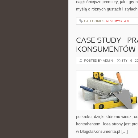
najgłośniejsze premiery, jak i gry
myślą o różnych gustach i stylach
CATEGORIES:
PRZEMYSŁ 4.0
CASE STUDY – P
KONSUMENTÓW
POSTED BY ADMIN
STY - 6 - 2
po kroku, dzięki któremu wiesz, c
kontrahentem. Idea strony jest pr
w BlogdlaKonsumenta.pl […]