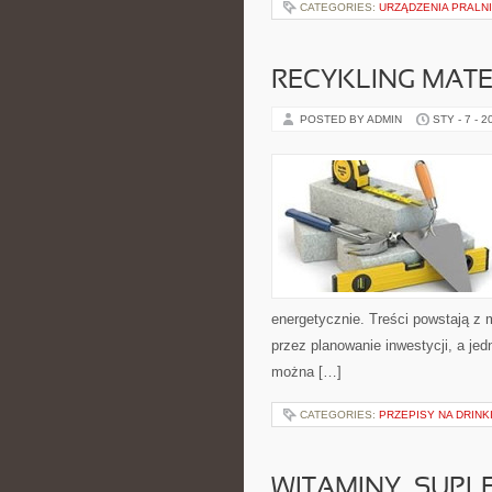
CATEGORIES:
URZĄDZENIA PRALN
RECYKLING MAT
POSTED BY ADMIN
STY - 7 - 2
energetycznie. Treści powstają z 
przez planowanie inwestycji, a jed
można […]
CATEGORIES:
PRZEPISY NA DRINK
WITAMINY, SUP