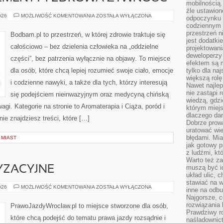
mobilnością.
źle ustawion
WITAMINY,
026
MOŻLIWOŚĆ KOMENTOWANIA
ZOSTAŁA WYŁĄCZONA
odpoczynku to
SUPLEMENTY
codziennym 
I
ZDROWA
przestrzeń n
Bodbam.pl to przestrzeń, w której zdrowie traktuje się
ŻYWNOŚC
jest dodatki
całościowo – bez dzielenia człowieka na „oddzielne
projektowani
deweloperzy
części”, bez patrzenia wyłącznie na objawy. To miejsce
efektem są m
dla osób, które chcą lepiej rozumieć swoje ciało, emocje
tylko dla na
większą rolę
i codzienne nawyki, a także dla tych, którzy interesują
Nawet najle
nie zastąpi
się podejściem nieinwazyjnym oraz medycyną chińską
wiedzą, gdzi
gi. Kategorie na stronie to Aromaterapia i Ciąża, poród i
którym miejs
dlaczego da
nie znajdziesz treści, które […]
Dobrze prow
uratować wi
błędami. Mia
 MIAST
jak gotowy 
z ludźmi, kt
Warto też za
muszą być i
YZACYJNE
układ ulic, 
stawiać na w
PORADY
026
MOŻLIWOŚĆ KOMENTOWANIA
ZOSTAŁA WYŁĄCZONA
inne na odb
MOTORYZACYJNE
Najgorsze, c
rozwiązania 
PrawoJazdyWroclaw.pl to miejsce stworzone dla osób,
Prawdziwy r
które chcą podejść do tematu prawa jazdy rozsądnie i
naśladownic