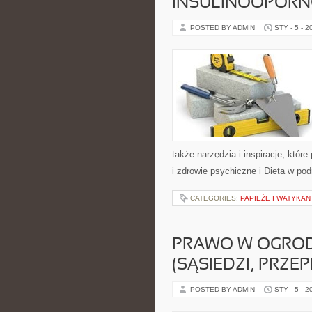
INSULINOOPORN
POSTED BY ADMIN
STY - 5 - 2
także narzędzia i inspiracje, któr
i zdrowie psychiczne i Dieta w po
CATEGORIES:
PAPIEŻE I WATYKAN
PRAWO W OGROD
(SĄSIEDZI, PRZEP
POSTED BY ADMIN
STY - 5 - 2