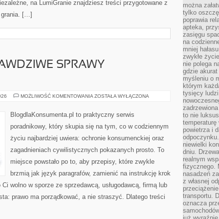
 niezależne, na LumiGranie znajdziesz treści przygotowane z
można załatw
tylko oszczę
 grania. […]
poprawia rel
apteka, przy
zasięgu spac
na codzienne
mniej hałasu,
zwykłe życie
RAWDZIWE SPRAWY
nie polega n
gdzie akurat
myśleniu o 
którym każd
tysięcy lud
CASE
026
MOŻLIWOŚĆ KOMENTOWANIA
ZOSTAŁA WYŁĄCZONA
nowoczesnego
STUDY
–
zadrzewiona 
PRAWDZIWE
BlogdlaKonsumenta.pl to praktyczny serwis
to nie luksu
SPRAWY
temperaturę 
KONSUMENTÓW
poradnikowy, który skupia się na tym, co w codziennym
powietrza i 
odpoczynku.
życiu najbardziej uwiera: ochronie konsumenckiej oraz
niewielki ko
zagadnieniach cywilistycznych pokazanych prosto. To
dniu. Drzewa
realnym wsp
miejsce powstało po to, aby przepisy, które zwykle
fizycznego. 
brzmią jak język paragrafów, zamienić na instrukcję krok
nasadzeń za
z własnej od
o Ci wolno w sporze ze sprzedawcą, usługodawcą, firmą lub
przeciążenie
transportu. 
osta: prawo ma porządkować, a nie straszyć. Dlatego treści
oznacza prz
samochodów 
już wyraźnie