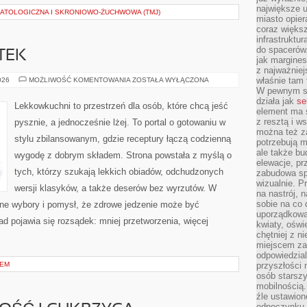
największe ul
MATOLOGICZNA I SKRONIOWO-ŻUCHWOWA (TMJ)
miasto opier
coraz większ
infrastruktu
do spacerów.
TEK
jak margines
z najważniej
PRZEPISY
właśnie tam
026
MOŻLIWOŚĆ KOMENTOWANIA
ZOSTAŁA WYŁĄCZONA
Z
W pewnym se
RESZTEK
działa jak
se
Lekkowkuchni to przestrzeń dla osób, które chcą jeść
element ma s
z resztą i w
pysznie, a jednocześnie lżej. To portal o gotowaniu w
można też z
stylu zbilansowanym, gdzie receptury łączą codzienną
potrzebują m
ale także b
wygodę z dobrym składem. Strona powstała z myślą o
elewacje, p
tych, którzy szukają lekkich obiadów, odchudzonych
zabudowa sp
wizualnie. 
wersji klasyków, a także deserów bez wyrzutów. W
na nastrój, 
sobie na co 
ne wybory i pomysł, że zdrowe jedzenie może być
uporządkowan
 pojawia się rozsądek: mniej przetworzenia, więcej
kwiaty, oświ
chętniej z ni
miejscem za
odpowiedzial
IEM
przyszłości 
osób starszy
mobilnością.
źle ustawion
odpoczynku to