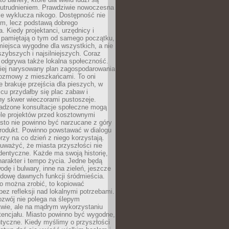
utrudnieniem. Prawdziwie nowoczesna
ie wyklucza nikogo. Dostępność nie
em, lecz podstawą dobrego
a. Kiedy projektanci, urzędnicy i
 pamiętają o tym od samego początku,
iejsca wygodne dla wszystkich, a nie
jszybszych i najsilniejszych. Coraz
 odgrywa także lokalna społeczność.
piej narysowany plan zagospodarowania
 rozmowy z mieszkańcami. To oni
e brakuje przejścia dla pieszych, w
cu przydałby się plac zabaw i
ny skwer wieczorami pustoszeje.
adzone konsultacje społeczne mogą
ele projektów przed kosztownymi
sto nie powinno być narzucane z góry
produkt. Powinno powstawać w dialogu
órzy na co dzień z niego korzystają.
uważyć, że miasta przyszłości nie
dentyczne. Każde ma swoją historię,
charakter i tempo życia. Jedne będą
odę i bulwary, inne na zieleń, jeszcze
udowę dawnych funkcji śródmieścia.
o można zrobić, to kopiować
bez refleksji nad lokalnymi potrzebami.
ozwój nie polega na ślepym
twie, ale na mądrym wykorzystaniu
tencjału. Miasto powinno być wygodne,
ntyczne. Kiedy myślimy o przyszłości