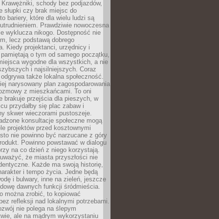
 Krawężniki, schody bez podjazdów,
e słupki czy brak miejsc do
 bariery, które dla wielu ludzi są
utrudnieniem. Prawdziwie nowoczesna
ie wyklucza nikogo. Dostępność nie
em, lecz podstawą dobrego
a. Kiedy projektanci, urzędnicy i
 pamiętają o tym od samego początku,
iejsca wygodne dla wszystkich, a nie
jszybszych i najsilniejszych. Coraz
 odgrywa także lokalna społeczność.
piej narysowany plan zagospodarowania
 rozmowy z mieszkańcami. To oni
e brakuje przejścia dla pieszych, w
cu przydałby się plac zabaw i
ny skwer wieczorami pustoszeje.
adzone konsultacje społeczne mogą
ele projektów przed kosztownymi
sto nie powinno być narzucane z góry
produkt. Powinno powstawać w dialogu
órzy na co dzień z niego korzystają.
uważyć, że miasta przyszłości nie
dentyczne. Każde ma swoją historię,
charakter i tempo życia. Jedne będą
odę i bulwary, inne na zieleń, jeszcze
udowę dawnych funkcji śródmieścia.
o można zrobić, to kopiować
bez refleksji nad lokalnymi potrzebami.
ozwój nie polega na ślepym
twie, ale na mądrym wykorzystaniu