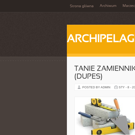
Archiwum
Marzec
Strona główna
ARCHIPELAG
TANIE ZAMIENN
(DUPES)
POSTED BY ADMIN
STY - 8 - 2