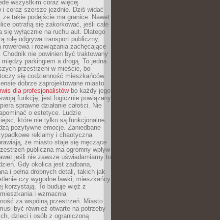
ede wszystkim coraz więcej
i coraz szersze jezdnie. Dziś widać
, że takie podejście ma granice. Nawet
ice potrafią się zakorkować, jeśli całe
a się wyłącznie na ruchu aut. Dlatego
ą rolę odgrywa transport publiczny,
ra rowerowa i rozwiązania zachęcające
 Chodnik nie powinien być traktowany
 między parkingiem a drogą. To jedna
szych przestrzeni w mieście, bo
 toczy się codzienność mieszkańców.
nsie dobrze zaprojektowane miasto
rwis dla profesjonalistów
bo każdy jego
woją funkcję, jest logicznie powiązany
spiera sprawne działanie całości. Nie
apominać o estetyce. Ludzie
iejsc, które nie tylko są funkcjonalne,
udzą pozytywne emocje. Zaniedbane
rzypadkowe reklamy i chaotyczna
rawiają, że miasto staje się męczące
Przestrzeń publiczna ma ogromny wpływ
nawet jeśli nie zawsze uświadamiamy to
dzień. Gdy okolica jest zadbana,
a i pełna drobnych detali, takich jak
etlenie czy wygodne ławki, mieszkańcy
ej korzystają. To buduje więź z
mieszkania i wzmacnia
ność za wspólną przestrzeń. Miasto
musi być również otwarte na potrzeby
ch, dzieci i osób z ograniczoną