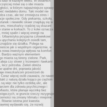
a ludzi w każdym wieku. W ostatnich
 częściej mówi się o idei miasta
egłości, w którym najważniejsze sprawy
ić niedaleko domu. Taki model nie
dza czas, ale też zmniejsza stres i
acje społeczne. Gdy piekarnia, szkoła,
stanek i niewielki skwer znajdują się w
eru, mieszkańcy rzadziej są skazani
 stanie w korkach. To z kolei oznacza
 mniej spalin i więcej energii na
. Urbanistyka przyjazna człowiekowi
a upychaniu kolejnych osiedli tam,
 znajdzie się działka. Polega na
mieście jak o wspólnym organizmie, w
a nowa inwestycja wpływa na komfort
zi. Bardzo ważnym elementem
 miasta są tereny zielone. Park,
aleja czy skwer z krzewami i ławkami
s, lecz potrzeba. Zieleń obniża
w upalne dni, poprawia jakość
daje mieszkańcom przestrzeń do
 Coraz więcej osób zauważa, że nawet
ntakt z naturą działa kojąco po ciężkim
 są więc nie tylko ozdobą ulic, ale
arciem dla zdrowia psychicznego i
Miasto, które planuje wycinkę bez
stępczych, w gruncie rzeczy rezygnuje
porności na zmiany klimatu i miejskie
. Równie istotna jest kwestia
Dawniej wydawało się, że rozwój