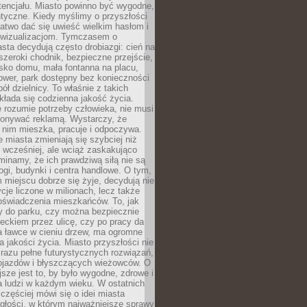
tencjału. Miasto powinno być wygodne,
ntyczne. Kiedy myślimy o przyszłości
 łatwo dać się uwieść wielkim hasłom i
wizualizacjom. Tymczasem o
sta decydują często drobiazgi: cień na
szeroki chodnik, bezpieczne przejście,
lisko domu, mała fontanna na placu,
ower, park dostępny bez konieczności
ół dzielnicy. To właśnie z takich
łada się codzienna jakość życia.
e rozumie potrzeby człowieka, nie musi
konywać reklamą. Wystarczy, że
 nim mieszka, pracuje i odpoczywa.
miasta zmieniają się szybciej niż
 wcześniej, ale wciąż zaskakująco
inamy, że ich prawdziwą siłą nie są
ogi, budynki i centra handlowe. O tym,
miejscu dobrze się żyje, decydują nie
ycje liczone w milionach, lecz także
oświadczenia mieszkańców. To, jak
 do parku, czy można bezpiecznie
ieckiem przez ulicę, czy po pracy da
a ławce w cieniu drzew, ma ogromne
a jakości życia. Miasto przyszłości nie
razu pełne futurystycznych rozwiązań,
pojazdów i błyszczących wieżowców. O
jsze jest to, by było wygodne, zdrowe i
a ludzi w każdym wieku. W ostatnich
 częściej mówi się o idei miasta
egłości, w którym najważniejsze sprawy