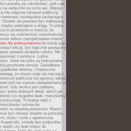
ice potrafią się zakorkować, jeśli całe
a się wyłącznie na ruchu aut. Dlatego
ą rolę odgrywa transport publiczny,
ra rowerowa i rozwiązania zachęcające
 Chodnik nie powinien być traktowany
 między parkingiem a drogą. To jedna
szych przestrzeni w mieście, bo
 toczy się codzienność mieszkańców.
nsie dobrze zaprojektowane miasto
rwis dla profesjonalistów
bo każdy jego
woją funkcję, jest logicznie powiązany
spiera sprawne działanie całości. Nie
apominać o estetyce. Ludzie
iejsc, które nie tylko są funkcjonalne,
udzą pozytywne emocje. Zaniedbane
rzypadkowe reklamy i chaotyczna
rawiają, że miasto staje się męczące
Przestrzeń publiczna ma ogromny wpływ
nawet jeśli nie zawsze uświadamiamy to
dzień. Gdy okolica jest zadbana,
a i pełna drobnych detali, takich jak
etlenie czy wygodne ławki, mieszkańcy
ej korzystają. To buduje więź z
mieszkania i wzmacnia
ność za wspólną przestrzeń. Miasto
musi być również otwarte na potrzeby
ch, dzieci i osób z ograniczoną
 Krawężniki, schody bez podjazdów,
e słupki czy brak miejsc do
 bariery, które dla wielu ludzi są