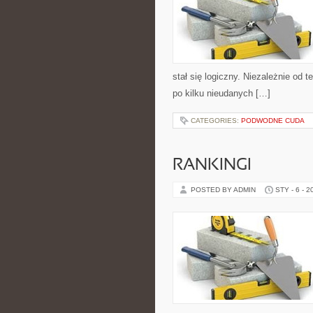
stał się logiczny. Niezależnie od 
po kilku nieudanych […]
CATEGORIES:
PODWODNE CUDA
RANKINGI
POSTED BY ADMIN
STY - 6 - 2