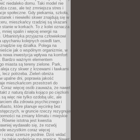
ić niedaleko domu. Taki model nie
dza czas, ale też zmniejsza stres i
acje społeczne. Gdy piekarnia, szkoła,
stanek i niewielki skwer znajdują się w
eru, mieszkańcy rzadziej są skazani
 stanie w korkach. To z kolei oznacza
 mniej spalin i więcej energii na
. Urbanistyka przyjazna człowiekowi
a upychaniu kolejnych osiedli tam,
 znajdzie się działka. Polega na
mieście jak o wspólnym organizmie, w
a nowa inwestycja wpływa na komfort
zi. Bardzo ważnym elementem
 miasta są tereny zielone. Park,
aleja czy skwer z krzewami i ławkami
s, lecz potrzeba. Zieleń obniża
w upalne dni, poprawia jakość
daje mieszkańcom przestrzeń do
 Coraz więcej osób zauważa, że nawet
ntakt z naturą działa kojąco po ciężkim
 są więc nie tylko ozdobą ulic, ale
arciem dla zdrowia psychicznego i
Miasto, które planuje wycinkę bez
stępczych, w gruncie rzeczy rezygnuje
porności na zmiany klimatu i miejskie
. Równie istotna jest kwestia
Dawniej wydawało się, że rozwój
ede wszystkim coraz więcej
i coraz szersze jezdnie. Dziś widać
, że takie podejście ma granice. Nawet