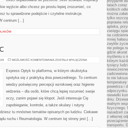
przyjazne dl
latach coraz
kie wyjście albo chcesz po prostu lepiej zrozumieć, co
krótkich odl
iesz tu sprawdzone podejście i czytelne instrukcje.
można załatw
tylko oszczę
W centrum […]
poprawia rel
apteka, przy
zasięgu spac
POLAKÓW
na codzienne
mniej hałasu,
zwykłe życie
nie polega n
C
gdzie akurat
myśleniu o 
PIERWSZA
026
MOŻLIWOŚĆ KOMENTOWANIA
ZOSTAŁA WYŁĄCZONA
którym każd
POMOC
tysięcy lud
nowoczesnego
Express Optyk to platforma, w którym okulistyka
zadrzewiona 
spotyka się z praktyką dnia powszedniego. To centrum
to nie luksu
temperaturę 
wiedzy poświęcony percepcji wzrokowej oraz higienie
powietrza i 
odpoczynku.
widzenia – dla osób, które chcą lepiej rozumieć swoje
niewielki ko
oczy, zanim pojawi się kłopot. Jeśli interesuje Cię
dniu. Drzewa
realnym wsp
zapobieganie, kontrole, a także okulary i rutyny
fizycznego. 
ajdziesz tu mnóstwo tematów opisanych po ludzku. Ciekawe
nasadzeń za
z własnej od
ządu ruchu i Reumatologia. W centrum tej strony jest […]
przeciążenie
transportu. 