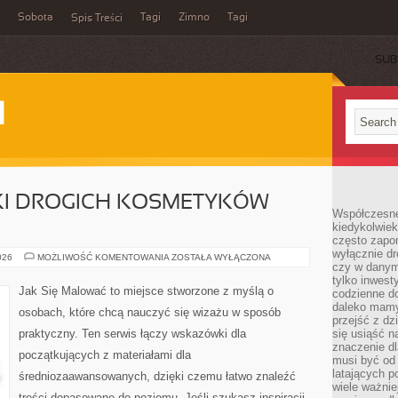
Sobota
Tagi
Zimno
Tagi
Spis Treści
SUB
I
IKI DROGICH KOSMETYKÓW
Współczesne 
kiedykolwiek
często zapom
wyłącznie dr
TANIE
026
MOŻLIWOŚĆ KOMENTOWANIA
ZOSTAŁA WYŁĄCZONA
czy w danym 
ZAMIENNIKI
DROGICH
tylko inwest
KOSMETYKÓW
Jak Się Malować to miejsce stworzone z myślą o
codzienne d
(DUPES)
daleko mamy
osobach, które chcą nauczyć się wizażu w sposób
przejść z dz
praktyczny. Ten serwis łączy wskazówki dla
się usiąść n
znaczenie dl
początkujących z materiałami dla
musi być od 
latających 
średniozaawansowanych, dzięki czemu łatwo znaleźć
wiele ważnie
treści dopasowane do poziomu. Jeśli szukasz inspiracji