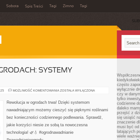
Sobota
Tagi
Zimno
Tagi
Spis Treści
SUB
I
GRODACH: SYSTEMY
Współczesne 
kiedykolwiek
często zapom
wyłącznie dr
REWOLUCJA
025
MOŻLIWOŚĆ KOMENTOWANIA
ZOSTAŁA WYŁĄCZONA
czy w danym 
W
OGRODACH:
tylko inwest
SYSTEMY
Rewolucja w ogrodach trwa! Dzięki systemom
codzienne d
NAWADNIAJĄCE
daleko mamy
nawadniającym możemy cieszyć się pięknymi roślinami
przejść z dz
bez konieczności codziennego podlewania. Sprawdź,
się usiąść n
znaczenie dl
jakie korzyści niesie ze sobą ta nowoczesna
musi być od 
latających 
technologia! 🌿💧 #ogrodnawadnianie
wiele ważnie
#nawadnianieogrodu