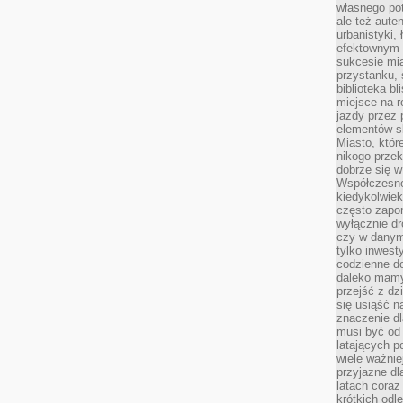
własnego po
ale też aute
urbanistyki,
efektownym 
sukcesie mia
przystanku, 
biblioteka b
miejsce na r
jazdy przez p
elementów sk
Miasto, któr
nikogo prze
dobrze się w
Współczesne 
kiedykolwiek
często zapom
wyłącznie dr
czy w danym 
tylko inwest
codzienne d
daleko mamy
przejść z dz
się usiąść n
znaczenie dl
musi być od 
latających 
wiele ważnie
przyjazne dl
latach coraz
krótkich odl