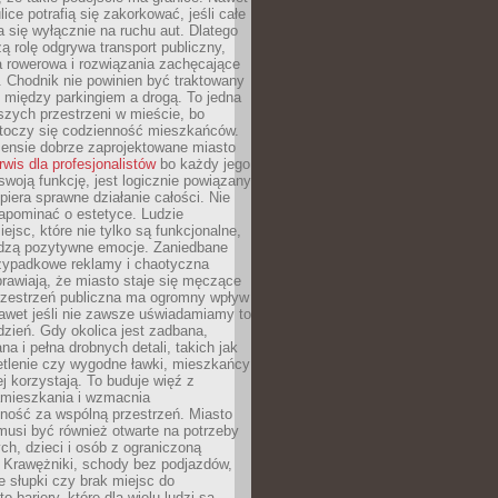
ice potrafią się zakorkować, jeśli całe
a się wyłącznie na ruchu aut. Dlatego
ą rolę odgrywa transport publiczny,
ra rowerowa i rozwiązania zachęcające
 Chodnik nie powinien być traktowany
 między parkingiem a drogą. To jedna
szych przestrzeni w mieście, bo
 toczy się codzienność mieszkańców.
nsie dobrze zaprojektowane miasto
rwis dla profesjonalistów
bo każdy jego
woją funkcję, jest logicznie powiązany
spiera sprawne działanie całości. Nie
apominać o estetyce. Ludzie
iejsc, które nie tylko są funkcjonalne,
udzą pozytywne emocje. Zaniedbane
rzypadkowe reklamy i chaotyczna
rawiają, że miasto staje się męczące
Przestrzeń publiczna ma ogromny wpływ
nawet jeśli nie zawsze uświadamiamy to
dzień. Gdy okolica jest zadbana,
a i pełna drobnych detali, takich jak
etlenie czy wygodne ławki, mieszkańcy
ej korzystają. To buduje więź z
mieszkania i wzmacnia
ność za wspólną przestrzeń. Miasto
musi być również otwarte na potrzeby
ch, dzieci i osób z ograniczoną
 Krawężniki, schody bez podjazdów,
e słupki czy brak miejsc do
 bariery, które dla wielu ludzi są