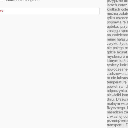
przyjazne dl
latach coraz
krótkich odl
WY
można załatw
tylko oszczę
poprawia rel
apteka, przy
zasięgu spac
na codzienne
mniej hałasu,
zwykłe życie
nie polega n
gdzie akurat
myśleniu o 
którym każd
tysięcy lud
nowoczesnego
zadrzewiona 
to nie luksu
temperaturę 
powietrza i 
odpoczynku.
niewielki ko
dniu. Drzewa
realnym wsp
fizycznego. 
nasadzeń za
z własnej od
przeciążenie
transportu. 