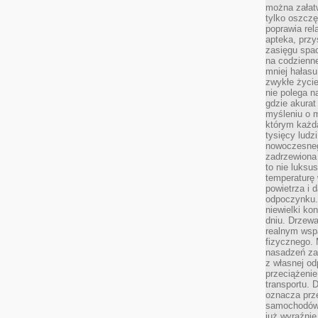
można załatw
tylko oszczę
poprawia rel
apteka, przy
zasięgu spac
na codzienne
mniej hałasu,
zwykłe życie
nie polega n
gdzie akurat
myśleniu o 
którym każd
tysięcy lud
nowoczesnego
zadrzewiona 
to nie luksu
temperaturę 
powietrza i 
odpoczynku.
niewielki ko
dniu. Drzewa
realnym wsp
fizycznego. 
nasadzeń za
z własnej od
przeciążenie
transportu. 
oznacza prz
samochodów 
już wyraźnie