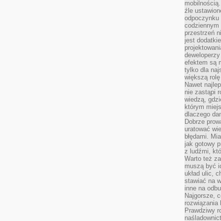
mobilnością.
źle ustawion
odpoczynku to
codziennym 
przestrzeń n
jest dodatki
projektowani
deweloperzy
efektem są m
tylko dla na
większą rolę
Nawet najle
nie zastąpi
wiedzą, gdzi
którym miejs
dlaczego da
Dobrze prow
uratować wi
błędami. Mia
jak gotowy 
z ludźmi, kt
Warto też za
muszą być i
układ ulic, 
stawiać na w
inne na odb
Najgorsze, c
rozwiązania 
Prawdziwy r
naśladownic