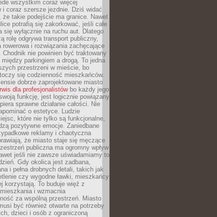
ede wszystkim coraz więcej
i coraz szersze jezdnie. Dziś widać
, że takie podejście ma granice. Nawet
ice potrafią się zakorkować, jeśli całe
a się wyłącznie na ruchu aut. Dlatego
ą rolę odgrywa transport publiczny,
ra rowerowa i rozwiązania zachęcające
 Chodnik nie powinien być traktowany
 między parkingiem a drogą. To jedna
szych przestrzeni w mieście, bo
 toczy się codzienność mieszkańców.
nsie dobrze zaprojektowane miasto
rwis dla profesjonalistów
bo każdy jego
woją funkcję, jest logicznie powiązany
spiera sprawne działanie całości. Nie
apominać o estetyce. Ludzie
iejsc, które nie tylko są funkcjonalne,
udzą pozytywne emocje. Zaniedbane
rzypadkowe reklamy i chaotyczna
rawiają, że miasto staje się męczące
Przestrzeń publiczna ma ogromny wpływ
nawet jeśli nie zawsze uświadamiamy to
dzień. Gdy okolica jest zadbana,
a i pełna drobnych detali, takich jak
etlenie czy wygodne ławki, mieszkańcy
ej korzystają. To buduje więź z
mieszkania i wzmacnia
ność za wspólną przestrzeń. Miasto
musi być również otwarte na potrzeby
ch, dzieci i osób z ograniczoną