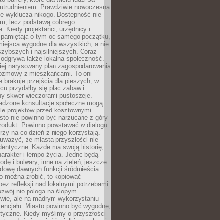
utrudnieniem. Prawdziwie nowoczesna
ie wyklucza nikogo. Dostępność nie
em, lecz podstawą dobrego
a. Kiedy projektanci, urzędnicy i
 pamiętają o tym od samego początku,
iejsca wygodne dla wszystkich, a nie
jszybszych i najsilniejszych. Coraz
 odgrywa także lokalna społeczność.
piej narysowany plan zagospodarowania
 rozmowy z mieszkańcami. To oni
e brakuje przejścia dla pieszych, w
cu przydałby się plac zabaw i
ny skwer wieczorami pustoszeje.
adzone konsultacje społeczne mogą
ele projektów przed kosztownymi
sto nie powinno być narzucane z góry
produkt. Powinno powstawać w dialogu
órzy na co dzień z niego korzystają.
uważyć, że miasta przyszłości nie
dentyczne. Każde ma swoją historię,
charakter i tempo życia. Jedne będą
odę i bulwary, inne na zieleń, jeszcze
udowę dawnych funkcji śródmieścia.
o można zrobić, to kopiować
bez refleksji nad lokalnymi potrzebami.
ozwój nie polega na ślepym
twie, ale na mądrym wykorzystaniu
tencjału. Miasto powinno być wygodne,
ntyczne. Kiedy myślimy o przyszłości