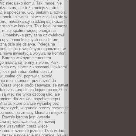
ić niedaleko domu. Taki model nie
dza czas, ale też zmniejsza stres i
acje społeczne. Gdy piekarnia, szkoła,
stanek i niewielki skwer znajdują się w
eru, mieszkańcy rzadziej są skazani
 stanie w korkach. To z kolei oznacza
 mniej spalin i więcej energii na
. Urbanistyka przyjazna człowiekowi
a upychaniu kolejnych osiedli tam,
 znajdzie się działka. Polega na
mieście jak o wspólnym organizmie, w
a nowa inwestycja wpływa na komfort
zi. Bardzo ważnym elementem
 miasta są tereny zielone. Park,
aleja czy skwer z krzewami i ławkami
s, lecz potrzeba. Zieleń obniża
w upalne dni, poprawia jakość
daje mieszkańcom przestrzeń do
 Coraz więcej osób zauważa, że nawet
ntakt z naturą działa kojąco po ciężkim
 są więc nie tylko ozdobą ulic, ale
arciem dla zdrowia psychicznego i
Miasto, które planuje wycinkę bez
stępczych, w gruncie rzeczy rezygnuje
porności na zmiany klimatu i miejskie
. Równie istotna jest kwestia
Dawniej wydawało się, że rozwój
ede wszystkim coraz więcej
i coraz szersze jezdnie. Dziś widać
, że takie podejście ma granice. Nawet