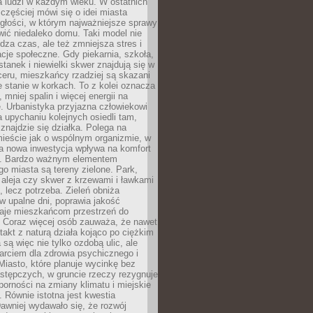
a ludzi w każdym wieku. W ostatnich
 częściej mówi się o idei miasta
egłości, w którym najważniejsze sprawy
ić niedaleko domu. Taki model nie
dza czas, ale też zmniejsza stres i
acje społeczne. Gdy piekarnia, szkoła,
stanek i niewielki skwer znajdują się w
eru, mieszkańcy rzadziej są skazani
 stanie w korkach. To z kolei oznacza
 mniej spalin i więcej energii na
. Urbanistyka przyjazna człowiekowi
a upychaniu kolejnych osiedli tam,
 znajdzie się działka. Polega na
mieście jak o wspólnym organizmie, w
a nowa inwestycja wpływa na komfort
zi. Bardzo ważnym elementem
 miasta są tereny zielone. Park,
aleja czy skwer z krzewami i ławkami
s, lecz potrzeba. Zieleń obniża
w upalne dni, poprawia jakość
daje mieszkańcom przestrzeń do
 Coraz więcej osób zauważa, że nawet
ntakt z naturą działa kojąco po ciężkim
 są więc nie tylko ozdobą ulic, ale
arciem dla zdrowia psychicznego i
Miasto, które planuje wycinkę bez
stępczych, w gruncie rzeczy rezygnuje
porności na zmiany klimatu i miejskie
. Równie istotna jest kwestia
Dawniej wydawało się, że rozwój