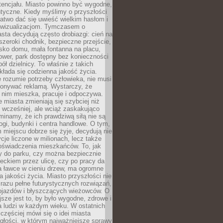
tencjału. Miasto powinno być wygodne,
ntyczne. Kiedy myślimy o przyszłości
 łatwo dać się uwieść wielkim hasłom i
wizualizacjom. Tymczasem o
sta decydują często drobiazgi: cień na
szeroki chodnik, bezpieczne przejście,
lisko domu, mała fontanna na placu,
ower, park dostępny bez konieczności
ół dzielnicy. To właśnie z takich
łada się codzienna jakość życia.
e rozumie potrzeby człowieka, nie musi
konywać reklamą. Wystarczy, że
 nim mieszka, pracuje i odpoczywa.
miasta zmieniają się szybciej niż
 wcześniej, ale wciąż zaskakująco
inamy, że ich prawdziwą siłą nie są
ogi, budynki i centra handlowe. O tym,
miejscu dobrze się żyje, decydują nie
ycje liczone w milionach, lecz także
oświadczenia mieszkańców. To, jak
 do parku, czy można bezpiecznie
ieckiem przez ulicę, czy po pracy da
a ławce w cieniu drzew, ma ogromne
a jakości życia. Miasto przyszłości nie
razu pełne futurystycznych rozwiązań,
pojazdów i błyszczących wieżowców. O
jsze jest to, by było wygodne, zdrowe i
a ludzi w każdym wieku. W ostatnich
 częściej mówi się o idei miasta
egłości, w którym najważniejsze sprawy