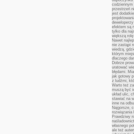
codziennym 
przestrzeń n
jest dodatki
projektowani
deweloperzy
efektem są m
tylko dla na
większą rolę
Nawet najle
nie zastąpi
wiedzą, gdzi
którym miejs
dlaczego da
Dobrze prow
uratować wi
błędami. Mia
jak gotowy 
z ludźmi, kt
Warto też za
muszą być i
układ ulic, 
stawiać na w
inne na odb
Najgorsze, c
rozwiązania 
Prawdziwy r
naśladownic
własnego po
ale też aute