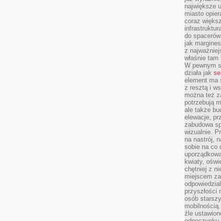
największe ul
miasto opier
coraz większ
infrastruktu
do spacerów.
jak margines
z najważniej
właśnie tam
W pewnym se
działa jak
se
element ma s
z resztą i w
można też z
potrzebują m
ale także b
elewacje, p
zabudowa sp
wizualnie. 
na nastrój, 
sobie na co 
uporządkowan
kwiaty, oświ
chętniej z ni
miejscem za
odpowiedzial
przyszłości 
osób starszy
mobilnością.
źle ustawion
odpoczynku to