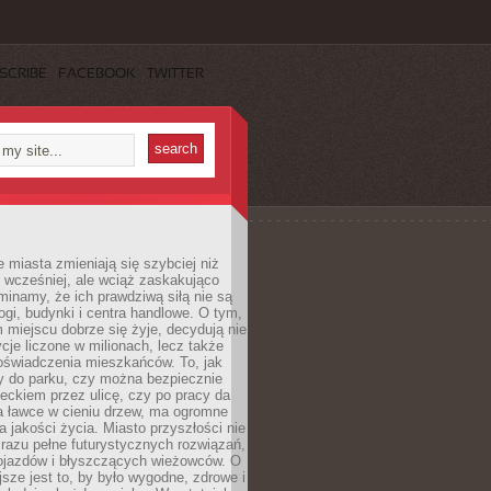
SCRIBE
FACEBOOK
TWITTER
miasta zmieniają się szybciej niż
 wcześniej, ale wciąż zaskakująco
inamy, że ich prawdziwą siłą nie są
ogi, budynki i centra handlowe. O tym,
miejscu dobrze się żyje, decydują nie
ycje liczone w milionach, lecz także
oświadczenia mieszkańców. To, jak
 do parku, czy można bezpiecznie
ieckiem przez ulicę, czy po pracy da
a ławce w cieniu drzew, ma ogromne
a jakości życia. Miasto przyszłości nie
razu pełne futurystycznych rozwiązań,
pojazdów i błyszczących wieżowców. O
jsze jest to, by było wygodne, zdrowe i