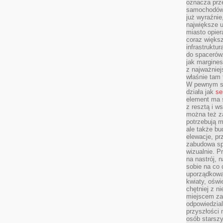
oznacza prz
samochodów 
już wyraźnie
największe ul
miasto opier
coraz większ
infrastruktu
do spacerów.
jak margines
z najważniej
właśnie tam
W pewnym se
działa jak
se
element ma s
z resztą i w
można też z
potrzebują m
ale także b
elewacje, p
zabudowa sp
wizualnie. 
na nastrój, 
sobie na co 
uporządkowan
kwiaty, oświ
chętniej z ni
miejscem za
odpowiedzial
przyszłości 
osób starszy