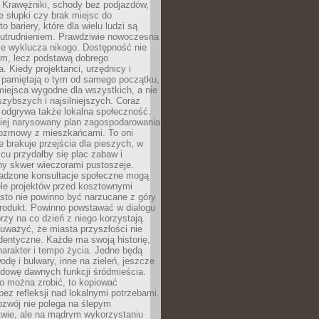
 Krawężniki, schody bez podjazdów,
e słupki czy brak miejsc do
 bariery, które dla wielu ludzi są
utrudnieniem. Prawdziwie nowoczesna
ie wyklucza nikogo. Dostępność nie
em, lecz podstawą dobrego
a. Kiedy projektanci, urzędnicy i
 pamiętają o tym od samego początku,
iejsca wygodne dla wszystkich, a nie
jszybszych i najsilniejszych. Coraz
 odgrywa także lokalna społeczność.
piej narysowany plan zagospodarowania
 rozmowy z mieszkańcami. To oni
e brakuje przejścia dla pieszych, w
cu przydałby się plac zabaw i
ny skwer wieczorami pustoszeje.
adzone konsultacje społeczne mogą
ele projektów przed kosztownymi
sto nie powinno być narzucane z góry
produkt. Powinno powstawać w dialogu
órzy na co dzień z niego korzystają.
uważyć, że miasta przyszłości nie
dentyczne. Każde ma swoją historię,
charakter i tempo życia. Jedne będą
odę i bulwary, inne na zieleń, jeszcze
udowę dawnych funkcji śródmieścia.
o można zrobić, to kopiować
bez refleksji nad lokalnymi potrzebami.
ozwój nie polega na ślepym
twie, ale na mądrym wykorzystaniu