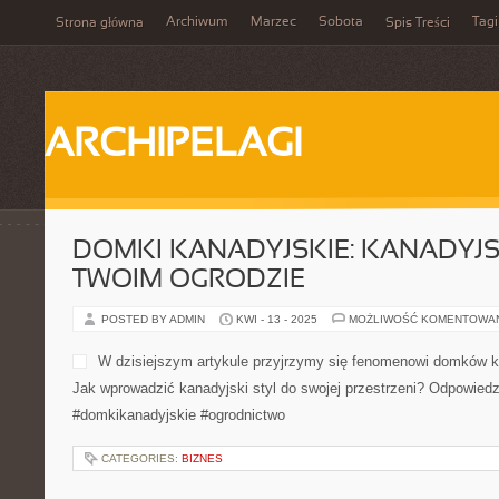
Archiwum
Marzec
Sobota
Tagi
Strona główna
Spis Treści
ARCHIPELAGI
DOMKI KANADYJSKIE: KANADYJS
TWOIM OGRODZIE
POSTED BY ADMIN
KWI - 13 - 2025
MOŻLIWOŚĆ KOMENTOWA
W dzisiejszym artykule przyjrzymy się fenomenowi domków k
Jak wprowadzić kanadyjski styl do swojej przestrzeni? Odpowiedzi
#domkikanadyjskie #ogrodnictwo
CATEGORIES:
BIZNES