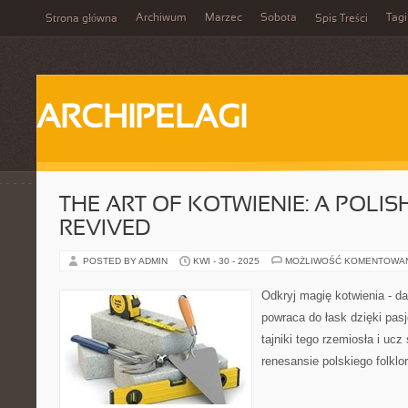
Archiwum
Marzec
Sobota
Tagi
Strona główna
Spis Treści
ARCHIPELAGI
THE ART OF KOTWIENIE: A POLIS
REVIVED
POSTED BY ADMIN
KWI - 30 - 2025
MOŻLIWOŚĆ KOMENTOWA
Odkryj magię kotwienia - daw
powraca do łask dzięki pas
tajniki tego rzemiosła i uc
renesansie polskiego folklor