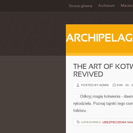
Archiwum
Marzec
Strona główna
ARCHIPELAG
THE ART OF KOTW
REVIVED
POSTED BY ADMIN
KWI - 30 - 
Odkryj magię kotwienia - dawne
rękodzieła. Poznaj tajniki tego r
folkloru.
CATEGORIES:
UBEZPIECZENIA S