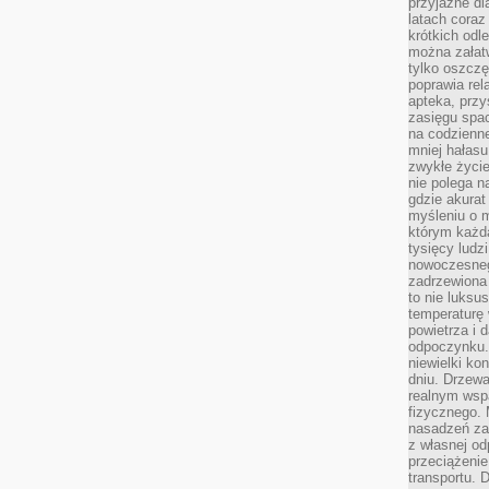
przyjazne dl
latach coraz
krótkich odl
można załatw
tylko oszczę
poprawia rel
apteka, przy
zasięgu spac
na codzienne
mniej hałasu,
zwykłe życie
nie polega n
gdzie akurat
myśleniu o 
którym każd
tysięcy lud
nowoczesnego
zadrzewiona 
to nie luksu
temperaturę 
powietrza i 
odpoczynku.
niewielki ko
dniu. Drzewa
realnym wsp
fizycznego. 
nasadzeń za
z własnej od
przeciążenie
transportu. 