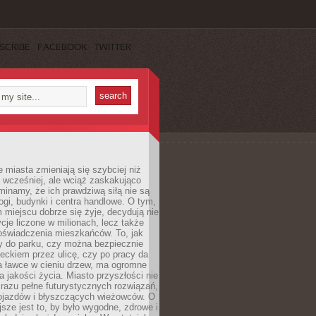
SCRIBE
FACEBOOK
TWITTER
miasta zmieniają się szybciej niż
 wcześniej, ale wciąż zaskakująco
inamy, że ich prawdziwą siłą nie są
ogi, budynki i centra handlowe. O tym,
miejscu dobrze się żyje, decydują nie
ycje liczone w milionach, lecz także
oświadczenia mieszkańców. To, jak
 do parku, czy można bezpiecznie
ieckiem przez ulicę, czy po pracy da
a ławce w cieniu drzew, ma ogromne
a jakości życia. Miasto przyszłości nie
razu pełne futurystycznych rozwiązań,
pojazdów i błyszczących wieżowców. O
jsze jest to, by było wygodne, zdrowe i