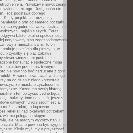
utrudnieniem. Prawdziwie nowoczesna
ie wyklucza nikogo. Dostępność nie
em, lecz podstawą dobrego
a. Kiedy projektanci, urzędnicy i
 pamiętają o tym od samego początku,
iejsca wygodne dla wszystkich, a nie
jszybszych i najsilniejszych. Coraz
 odgrywa także lokalna społeczność.
piej narysowany plan zagospodarowania
 rozmowy z mieszkańcami. To oni
e brakuje przejścia dla pieszych, w
cu przydałby się plac zabaw i
ny skwer wieczorami pustoszeje.
adzone konsultacje społeczne mogą
ele projektów przed kosztownymi
sto nie powinno być narzucane z góry
produkt. Powinno powstawać w dialogu
órzy na co dzień z niego korzystają.
uważyć, że miasta przyszłości nie
dentyczne. Każde ma swoją historię,
charakter i tempo życia. Jedne będą
odę i bulwary, inne na zieleń, jeszcze
udowę dawnych funkcji śródmieścia.
o można zrobić, to kopiować
bez refleksji nad lokalnymi potrzebami.
ozwój nie polega na ślepym
twie, ale na mądrym wykorzystaniu
tencjału. Miasto powinno być wygodne,
ntyczne. Kiedy myślimy o przyszłości