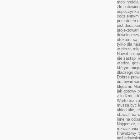
mobilnością.
źle ustawion
odpoczynku to
codziennym 
przestrzeń n
jest dodatki
projektowani
deweloperzy
efektem są m
tylko dla na
większą rolę
Nawet najle
nie zastąpi
wiedzą, gdzi
którym miejs
dlaczego da
Dobrze prow
uratować wi
błędami. Mia
jak gotowy 
z ludźmi, kt
Warto też za
muszą być i
układ ulic, 
stawiać na w
inne na odb
Najgorsze, c
rozwiązania 
Prawdziwy r
naśladownic