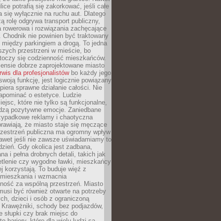
ice potrafią się zakorkować, jeśli całe
a się wyłącznie na ruchu aut. Dlatego
ą rolę odgrywa transport publiczny,
ra rowerowa i rozwiązania zachęcające
 Chodnik nie powinien być traktowany
 między parkingiem a drogą. To jedna
szych przestrzeni w mieście, bo
 toczy się codzienność mieszkańców.
nsie dobrze zaprojektowane miasto
rwis dla profesjonalistów
bo każdy jego
woją funkcję, jest logicznie powiązany
spiera sprawne działanie całości. Nie
apominać o estetyce. Ludzie
iejsc, które nie tylko są funkcjonalne,
udzą pozytywne emocje. Zaniedbane
rzypadkowe reklamy i chaotyczna
rawiają, że miasto staje się męczące
Przestrzeń publiczna ma ogromny wpływ
nawet jeśli nie zawsze uświadamiamy to
dzień. Gdy okolica jest zadbana,
a i pełna drobnych detali, takich jak
etlenie czy wygodne ławki, mieszkańcy
ej korzystają. To buduje więź z
mieszkania i wzmacnia
ność za wspólną przestrzeń. Miasto
musi być również otwarte na potrzeby
ch, dzieci i osób z ograniczoną
 Krawężniki, schody bez podjazdów,
e słupki czy brak miejsc do
 bariery, które dla wielu ludzi są