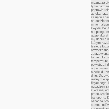
można załatw
tylko oszczę
poprawia rel
apteka, przy
zasięgu spac
na codzienne
mniej hałasu,
zwykłe życie
nie polega n
gdzie akurat
myśleniu o 
którym każd
tysięcy lud
nowoczesnego
zadrzewiona 
to nie luksu
temperaturę 
powietrza i 
odpoczynku.
niewielki ko
dniu. Drzewa
realnym wsp
fizycznego. 
nasadzeń za
z własnej od
przeciążenie
transportu. 
oznacza prz
samochodów 
już wyraźnie