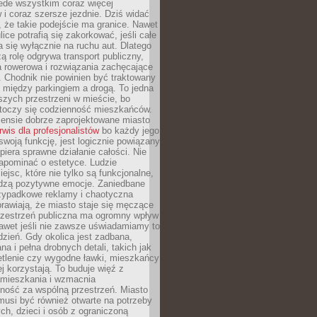
ede wszystkim coraz więcej
i coraz szersze jezdnie. Dziś widać
, że takie podejście ma granice. Nawet
ice potrafią się zakorkować, jeśli całe
a się wyłącznie na ruchu aut. Dlatego
ą rolę odgrywa transport publiczny,
ra rowerowa i rozwiązania zachęcające
 Chodnik nie powinien być traktowany
 między parkingiem a drogą. To jedna
szych przestrzeni w mieście, bo
 toczy się codzienność mieszkańców.
nsie dobrze zaprojektowane miasto
rwis dla profesjonalistów
bo każdy jego
woją funkcję, jest logicznie powiązany
spiera sprawne działanie całości. Nie
apominać o estetyce. Ludzie
iejsc, które nie tylko są funkcjonalne,
udzą pozytywne emocje. Zaniedbane
rzypadkowe reklamy i chaotyczna
rawiają, że miasto staje się męczące
Przestrzeń publiczna ma ogromny wpływ
nawet jeśli nie zawsze uświadamiamy to
dzień. Gdy okolica jest zadbana,
a i pełna drobnych detali, takich jak
etlenie czy wygodne ławki, mieszkańcy
ej korzystają. To buduje więź z
mieszkania i wzmacnia
ność za wspólną przestrzeń. Miasto
musi być również otwarte na potrzeby
ch, dzieci i osób z ograniczoną