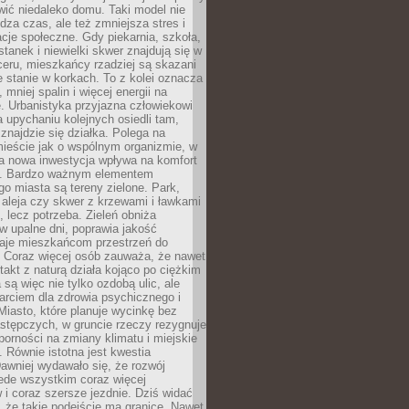
ić niedaleko domu. Taki model nie
dza czas, ale też zmniejsza stres i
acje społeczne. Gdy piekarnia, szkoła,
stanek i niewielki skwer znajdują się w
eru, mieszkańcy rzadziej są skazani
 stanie w korkach. To z kolei oznacza
 mniej spalin i więcej energii na
. Urbanistyka przyjazna człowiekowi
a upychaniu kolejnych osiedli tam,
 znajdzie się działka. Polega na
mieście jak o wspólnym organizmie, w
a nowa inwestycja wpływa na komfort
zi. Bardzo ważnym elementem
 miasta są tereny zielone. Park,
aleja czy skwer z krzewami i ławkami
s, lecz potrzeba. Zieleń obniża
w upalne dni, poprawia jakość
daje mieszkańcom przestrzeń do
 Coraz więcej osób zauważa, że nawet
ntakt z naturą działa kojąco po ciężkim
 są więc nie tylko ozdobą ulic, ale
arciem dla zdrowia psychicznego i
Miasto, które planuje wycinkę bez
stępczych, w gruncie rzeczy rezygnuje
porności na zmiany klimatu i miejskie
. Równie istotna jest kwestia
Dawniej wydawało się, że rozwój
ede wszystkim coraz więcej
i coraz szersze jezdnie. Dziś widać
, że takie podejście ma granice. Nawet