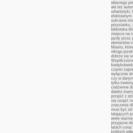
własnego po
ale też aute
urbanistyki,
efektownym 
sukcesie mia
przystanku, 
biblioteka b
miejsce na r
jazdy przez p
elementów sk
Miasto, któr
nikogo prze
dobrze się w
Współczesne 
kiedykolwiek
często zapom
wyłącznie dr
czy w danym 
tylko inwest
codzienne d
daleko mamy
przejść z dz
się usiąść n
znaczenie dl
musi być od 
latających 
wiele ważnie
przyjazne dl
latach coraz
krótkich odl