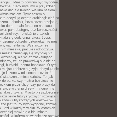
tencjału. Miasto powinno być wygodne,
ntyczne. Kiedy myślimy o przyszłości
 łatwo dać się uwieść wielkim hasłom i
wizualizacjom. Tymczasem o
sta decydują często drobiazgi: cień na
szeroki chodnik, bezpieczne przejście,
lisko domu, mała fontanna na placu,
ower, park dostępny bez konieczności
ół dzielnicy. To właśnie z takich
łada się codzienna jakość życia.
e rozumie potrzeby człowieka, nie musi
konywać reklamą. Wystarczy, że
 nim mieszka, pracuje i odpoczywa.
miasta zmieniają się szybciej niż
 wcześniej, ale wciąż zaskakująco
inamy, że ich prawdziwą siłą nie są
ogi, budynki i centra handlowe. O tym,
miejscu dobrze się żyje, decydują nie
ycje liczone w milionach, lecz także
oświadczenia mieszkańców. To, jak
 do parku, czy można bezpiecznie
ieckiem przez ulicę, czy po pracy da
a ławce w cieniu drzew, ma ogromne
a jakości życia. Miasto przyszłości nie
razu pełne futurystycznych rozwiązań,
pojazdów i błyszczących wieżowców. O
jsze jest to, by było wygodne, zdrowe i
a ludzi w każdym wieku. W ostatnich
 częściej mówi się o idei miasta
egłości, w którym najważniejsze sprawy