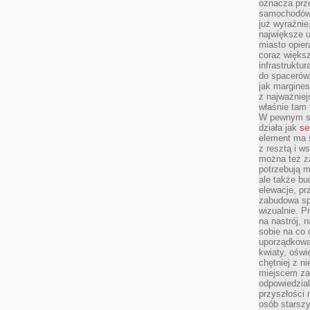
oznacza prz
samochodów 
już wyraźnie
największe ul
miasto opier
coraz większ
infrastruktu
do spacerów.
jak margines
z najważniej
właśnie tam
W pewnym se
działa jak
se
element ma s
z resztą i w
można też z
potrzebują m
ale także b
elewacje, p
zabudowa sp
wizualnie. 
na nastrój, 
sobie na co 
uporządkowan
kwiaty, oświ
chętniej z ni
miejscem za
odpowiedzial
przyszłości 
osób starszy