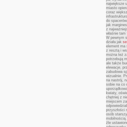
największe ul
miasto opier
coraz większ
infrastruktu
do spacerów.
jak margines
z najważniej
właśnie tam
W pewnym se
działa jak
se
element ma s
z resztą i w
można też z
potrzebują m
ale także b
elewacje, p
zabudowa sp
wizualnie. 
na nastrój, 
sobie na co 
uporządkowan
kwiaty, oświ
chętniej z ni
miejscem za
odpowiedzial
przyszłości 
osób starszy
mobilnością.
źle ustawion
odpoczynku to