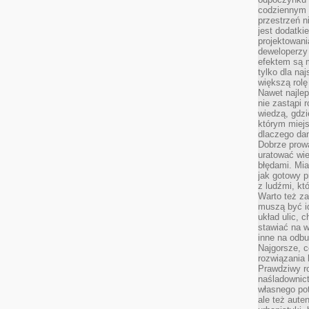
codziennym 
przestrzeń n
jest dodatki
projektowani
deweloperzy
efektem są m
tylko dla na
większą rolę
Nawet najle
nie zastąpi
wiedzą, gdzi
którym miejs
dlaczego da
Dobrze prow
uratować wi
błędami. Mia
jak gotowy 
z ludźmi, kt
Warto też za
muszą być i
układ ulic, 
stawiać na w
inne na odb
Najgorsze, c
rozwiązania 
Prawdziwy r
naśladownic
własnego po
ale też aute