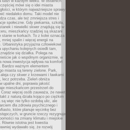
a ludzi w każdym wieku. W ostatnich
 częściej mówi się o idei miasta
egłości, w którym najważniejsze sprawy
ić niedaleko domu. Taki model nie
dza czas, ale też zmniejsza stres i
acje społeczne. Gdy piekarnia, szkoła,
stanek i niewielki skwer znajdują się w
eru, mieszkańcy rzadziej są skazani
 stanie w korkach. To z kolei oznacza
 mniej spalin i więcej energii na
. Urbanistyka przyjazna człowiekowi
a upychaniu kolejnych osiedli tam,
 znajdzie się działka. Polega na
mieście jak o wspólnym organizmie, w
a nowa inwestycja wpływa na komfort
zi. Bardzo ważnym elementem
 miasta są tereny zielone. Park,
aleja czy skwer z krzewami i ławkami
s, lecz potrzeba. Zieleń obniża
w upalne dni, poprawia jakość
daje mieszkańcom przestrzeń do
 Coraz więcej osób zauważa, że nawet
ntakt z naturą działa kojąco po ciężkim
 są więc nie tylko ozdobą ulic, ale
arciem dla zdrowia psychicznego i
Miasto, które planuje wycinkę bez
stępczych, w gruncie rzeczy rezygnuje
porności na zmiany klimatu i miejskie
. Równie istotna jest kwestia
Dawniej wydawało się, że rozwój