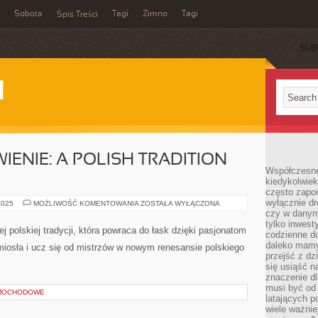
Sobota
Tagi
Zimno
Tagi
Spis Treści
SUB
I
IENIE: A POLISH TRADITION
Współczesne 
kiedykolwiek
często zapom
wyłącznie dr
THE
2025
MOŻLIWOŚĆ KOMENTOWANIA
ZOSTAŁA WYŁĄCZONA
ART
czy w danym 
OF
tylko inwest
KOTWIENIE:
j polskiej tradycji, która powraca do łask dzięki pasjonatom
codzienne d
A
POLISH
daleko mamy
zemiosła i ucz się od mistrzów w nowym renesansie polskiego
TRADITION
przejść z dz
REVIVED
się usiąść n
znaczenie dl
musi być od 
AMOCHODOWE
latających 
wiele ważnie