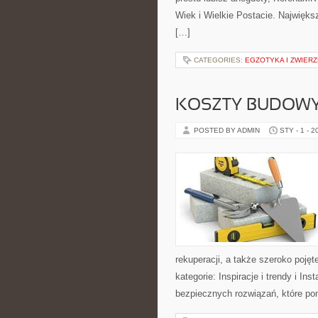
Wiek i Wielkie Postacie. Największą
[…]
CATEGORIES:
EGZOTYKA I ZWIER
KOSZTY BUDOWY
POSTED BY ADMIN
STY - 1 - 2
rekuperacji, a także szeroko poj
kategorie: Inspiracje i trendy i In
bezpiecznych rozwiązań, które po