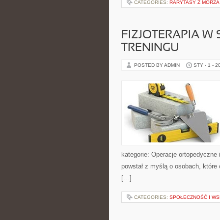
CATEGORIES:
RARYTASY Z MORZA
FIZJOTERAPIA W
TRENINGU
POSTED BY ADMIN
STY - 1 - 2
kategorie: Operacje ortopedyczne i
powstał z myślą o osobach, które ch
[…]
CATEGORIES:
SPOŁECZNOŚĆ I WS