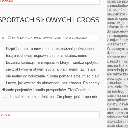
oznacza prz
 I OCEANU
samochodów 
już wyraźnie
największe ul
miasto opier
 SPORTACH SIŁOWYCH I CROSS
coraz większ
infrastruktu
do spacerów.
jak margines
FIZJOTERAPIA
026
MOŻLIWOŚĆ KOMENTOWANIA
ZOSTAŁA WYŁĄCZONA
z najważniej
W
właśnie tam
SPORTACH
SIŁOWYCH
W pewnym se
FizjoCoach.pl to nowoczesna przestrzeń poświęcona
I
działa jak
se
CROSS
terapii ruchowej, usprawnianiu oraz skutecznemu
TRENINGU
element ma s
z resztą i w
leczeniu kontuzji. To miejsce, w którym wiedza spotyka
można też z
się z aktywnym stylem życia, a plan rehabilitacji staje
potrzebują m
ale także b
się realny do wdrożenia. Strona pomaga zrozumieć ciało
elewacje, p
zabudowa sp
i uczy, jak wracać do aktywności bez chaosu. Polecamy
wizualnie. 
 Historie pacjentów i studia przypadków. FizjoCoach.pl
na nastrój, 
sobie na co 
cą działać konkretnie. Jeśli boli Cię plecy, jeśli stopa nie
uporządkowan
kwiaty, oświ
chętniej z ni
miejscem za
PARCIE
odpowiedzial
przyszłości 
osób starszy