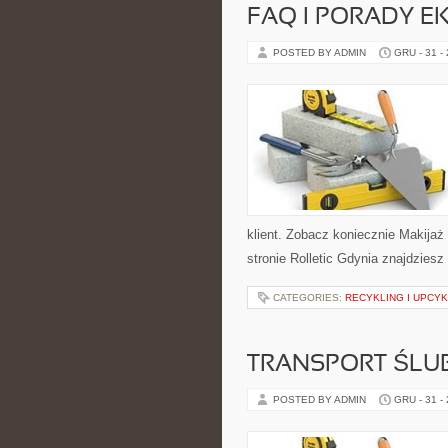
FAQ I PORADY E
POSTED BY ADMIN
GRU - 31 -
klient. Zobacz koniecznie Makijaż 
stronie Rolletic Gdynia znajdziesz
CATEGORIES:
RECYKLING I UPCYK
TRANSPORT ŚLU
POSTED BY ADMIN
GRU - 31 -