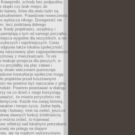
 Krawężniki, schody bez podjazdów,
e słupki czy brak miejsc do
 bariery, które dla wielu ludzi są
utrudnieniem. Prawdziwie nowoczesna
ie wyklucza nikogo. Dostępność nie
em, lecz podstawą dobrego
a. Kiedy projektanci, urzędnicy i
 pamiętają o tym od samego początku,
iejsca wygodne dla wszystkich, a nie
jszybszych i najsilniejszych. Coraz
 odgrywa także lokalna społeczność.
piej narysowany plan zagospodarowania
 rozmowy z mieszkańcami. To oni
e brakuje przejścia dla pieszych, w
cu przydałby się plac zabaw i
ny skwer wieczorami pustoszeje.
adzone konsultacje społeczne mogą
ele projektów przed kosztownymi
sto nie powinno być narzucane z góry
produkt. Powinno powstawać w dialogu
órzy na co dzień z niego korzystają.
uważyć, że miasta przyszłości nie
dentyczne. Każde ma swoją historię,
charakter i tempo życia. Jedne będą
odę i bulwary, inne na zieleń, jeszcze
udowę dawnych funkcji śródmieścia.
o można zrobić, to kopiować
bez refleksji nad lokalnymi potrzebami.
ozwój nie polega na ślepym
twie, ale na mądrym wykorzystaniu