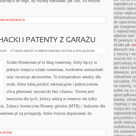
 zachęca do tego, by rozwój traktować jak coś, co można
największe ul
miasto opier
coraz większ
infrastruktu
NIA W EDUKACJI
do spacerów.
jak margines
z najważniej
właśnie tam
ACKI I PATENTY Z GARAŻU
W pewnym se
działa jak
se
element ma s
ROWEROWE
 2025
MOŻLIWOŚĆ KOMENTOWANIA
ZOSTAŁA WYŁĄCZONA
z resztą i w
LIFEHACKI
I
można też z
PATENTY
Szlaki-Rowerowe.pl to blog rowerowy, który łączy w
potrzebują m
Z
ale także b
GARAŻU
jednym miejscu szlaki rowerowe, konkretne wskazówki
elewacje, p
zabudowa sp
oraz recenzje akcesoriów. To kompendium wiedzy dla
wizualnie. 
osób, które lubią jeździć rekreacyjnie i jednocześnie
na nastrój, 
sobie na co 
chcą planować wycieczki bez chaosu. Strona jest
uporządkowan
tworzona dla tych, którzy widzą w rowerze nie tylko
kwiaty, oświ
chętniej z ni
ycia. Zobacz koniecznie Rowery górskie (MTB) i Jedzenie dla
miejscem za
odpowiedzial
owerowe.pl są przejazdy, które można dopasować do
przyszłości 
osób starszy
mobilnością.
źle ustawion
POLAKÓW
odpoczynku to