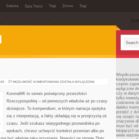
Sobota
Tagi
Zimno
Tagi
Spis Treści
SUB
I
Współczesne 
kiedykolwiek
ŚREDNIOWIECZE
026
MOŻLIWOŚĆ KOMENTOWANIA
ZOSTAŁA WYŁĄCZONA
często zapom
wyłącznie dr
czy w danym 
KoronaMK to serwis poświęcony przeszłości
tylko inwest
Rzeczypospolitej – od pierwszych władców aż po czasy
codzienne d
daleko mamy
dzisiejsze. To kompendium, w którym narracja spotyka
przejść z dz
się z interpretacją, a fakty układają się w przejrzystą oś
się usiąść n
znaczenie dl
czasu. Jeśli szukasz wiarygodnego przewodnika po
musi być od 
latających 
epokach, chcesz uchwycić kontekst przemian albo po
wiele ważnie
ma być właśnie taką przystanią. Nowości na stronie Złoty