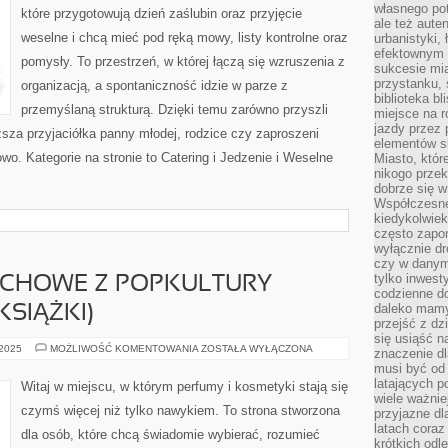
własnego po
które przygotowują dzień zaślubin oraz przyjęcie
ale też aute
weselne i chcą mieć pod ręką mowy, listy kontrolne oraz
urbanistyki,
efektownym 
pomysły. To przestrzeń, w której łączą się wzruszenia z
sukcesie mia
przystanku, 
organizacją, a spontaniczność idzie w parze z
biblioteka b
przemyślaną strukturą. Dzięki temu zarówno przyszli
miejsce na r
jazdy przez p
ższa przyjaciółka panny młodej, rodzice czy zaproszeni
elementów sk
wo. Kategorie na stronie to Catering i Jedzenie i Weselne
Miasto, któr
nikogo prze
dobrze się w
Współczesne 
kiedykolwiek
często zapom
wyłącznie dr
czy w danym 
tylko inwest
ACHOWE Z POPKULTURY
codzienne d
daleko mamy
KSIĄŻKI)
przejść z dz
się usiąść n
INSPIRACJE
 2025
MOŻLIWOŚĆ KOMENTOWANIA
ZOSTAŁA WYŁĄCZONA
znaczenie dl
ZAPACHOWE
musi być od 
Z
POPKULTURY
latających 
Witaj w miejscu, w którym perfumy i kosmetyki stają się
(FILMY,
wiele ważnie
SERIALE,
czymś więcej niż tylko nawykiem. To strona stworzona
przyjazne dl
KSIĄŻKI)
latach coraz
dla osób, które chcą świadomie wybierać, rozumieć
krótkich odl