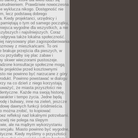
utrudnieniem. Prawdziwie nowoczesna
ie wyklucza nikogo. Dostępność nie
em, lecz podstawą dobrego
a. Kiedy projektanci, urzędnicy i
 pamiętają o tym od samego początku,
iejsca wygodne dla wszystkich, a nie
jszybszych i najsilniejszych. Coraz
 odgrywa także lokalna społeczność.
piej narysowany plan zagospodarowania
 rozmowy z mieszkańcami. To oni
e brakuje przejścia dla pieszych, w
cu przydałby się plac zabaw i
ny skwer wieczorami pustoszeje.
adzone konsultacje społeczne mogą
ele projektów przed kosztownymi
sto nie powinno być narzucane z góry
produkt. Powinno powstawać w dialogu
órzy na co dzień z niego korzystają.
uważyć, że miasta przyszłości nie
dentyczne. Każde ma swoją historię,
charakter i tempo życia. Jedne będą
odę i bulwary, inne na zieleń, jeszcze
udowę dawnych funkcji śródmieścia.
o można zrobić, to kopiować
bez refleksji nad lokalnymi potrzebami.
ozwój nie polega na ślepym
twie, ale na mądrym wykorzystaniu
tencjału. Miasto powinno być wygodne,
ntyczne. Kiedy myślimy o przyszłości