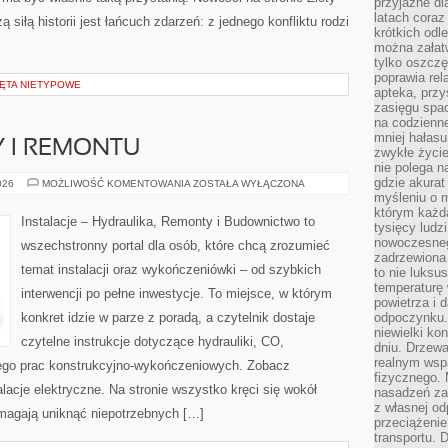
przyjazne dl
latach coraz
 siłą historii jest łańcuch zdarzeń: z jednego konfliktu rodzi
krótkich odl
można załatw
tylko oszczę
poprawia rel
ZĘTA NIETYPOWE
apteka, przy
zasięgu spac
na codzienne
mniej hałasu,
 I REMONTU
zwykłe życie
nie polega n
gdzie akurat
KOSZTY
026
MOŻLIWOŚĆ KOMENTOWANIA
ZOSTAŁA WYŁĄCZONA
BUDOWY
myśleniu o 
I
którym każd
REMONTU
Instalacje – Hydraulika, Remonty i Budownictwo to
tysięcy lud
nowoczesnego
wszechstronny portal dla osób, które chcą zrozumieć
zadrzewiona 
temat instalacji oraz wykończeniówki – od szybkich
to nie luksu
temperaturę 
interwencji po pełne inwestycje. To miejsce, w którym
powietrza i 
konkret idzie w parze z poradą, a czytelnik dostaje
odpoczynku.
niewielki ko
czytelne instrukcje dotyczące hydrauliki, CO,
dniu. Drzewa
realnym wsp
ętego prac konstrukcyjno-wykończeniowych. Zobacz
fizycznego. 
stalacje elektryczne. Na stronie wszystko kręci się wokół
nasadzeń za
z własnej od
magają uniknąć niepotrzebnych […]
przeciążenie
transportu. 