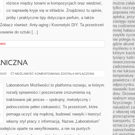
różnice między tonami w kompozycjach oraz wiedzieć,
można załatw
tylko oszczę
co naprawdę kryje się w składzie. Znajdziesz tu opinie,
poprawia rel
apteka, przy
próby i praktyczne tipy dotyczące perfum, a także
zasięgu spac
 Zobacz również: Anty-aging i Kosmetyki DIY. Ta przestrzeń
na codzienne
mniej hałasu,
esowanie do sztuki […]
zwykłe życie
nie polega n
gdzie akurat
RWIS
myśleniu o 
którym każd
tysięcy lud
nowoczesnego
ANICZNA
zadrzewiona 
to nie luksu
CHEMIA
 2025
MOŻLIWOŚĆ KOMENTOWANIA
ZOSTAŁA WYŁĄCZONA
temperaturę 
NIEORGANICZNA
powietrza i 
odpoczynku.
Laboratorium Możliwości to platforma rozwoju, w którym
niewielki ko
rozwój sprawności i poszerzanie zrozumienia są
dniu. Drzewa
realnym wsp
traktowane jak proces – spokojny, metodyczny i
fizycznego. 
jednocześnie pełen ciekawości. To przestrzeń, które
nasadzeń za
z własnej od
pomaga uczyć się mądrzej, budować nawyki i tworzyć
przeciążenie
transportu. 
własny styl pracy z informacją. Nazwa „Laboratorium”
oznacza prz
podejście oparte na weryfikowaniu, a nie na pustych
samochodów 
już wyraźnie