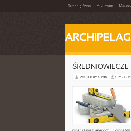
Archiwum
Marzec
Strona główna
ARCHIPELAG
ŚREDNIOWIECZE
POSTED BY ADMIN
STY - 1 - 2
prostu lubisz anegdoty, KoronaMK 