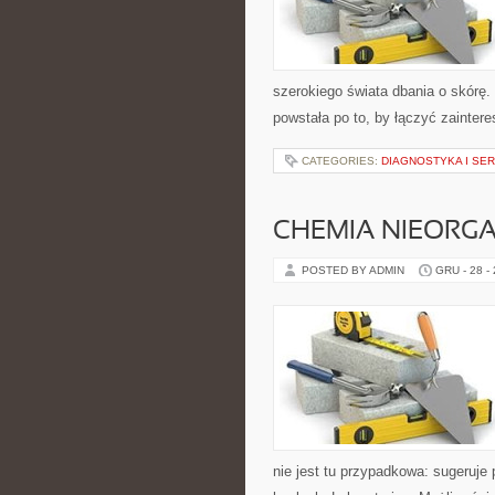
szerokiego świata dbania o skórę.
powstała po to, by łączyć zainter
CATEGORIES:
DIAGNOSTYKA I SE
CHEMIA NIEORG
POSTED BY ADMIN
GRU - 28 -
nie jest tu przypadkowa: sugeruje 