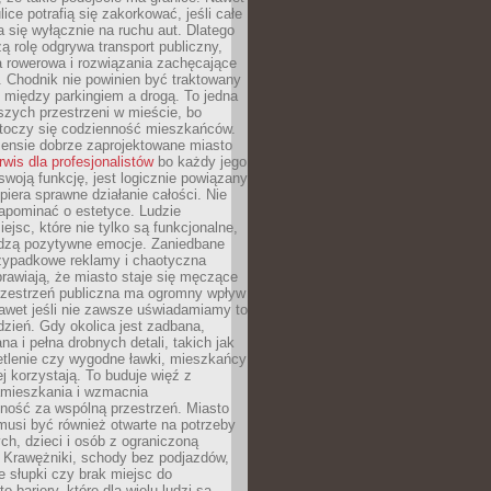
ice potrafią się zakorkować, jeśli całe
a się wyłącznie na ruchu aut. Dlatego
ą rolę odgrywa transport publiczny,
ra rowerowa i rozwiązania zachęcające
 Chodnik nie powinien być traktowany
 między parkingiem a drogą. To jedna
szych przestrzeni w mieście, bo
 toczy się codzienność mieszkańców.
nsie dobrze zaprojektowane miasto
rwis dla profesjonalistów
bo każdy jego
woją funkcję, jest logicznie powiązany
spiera sprawne działanie całości. Nie
apominać o estetyce. Ludzie
iejsc, które nie tylko są funkcjonalne,
udzą pozytywne emocje. Zaniedbane
rzypadkowe reklamy i chaotyczna
rawiają, że miasto staje się męczące
Przestrzeń publiczna ma ogromny wpływ
nawet jeśli nie zawsze uświadamiamy to
dzień. Gdy okolica jest zadbana,
a i pełna drobnych detali, takich jak
etlenie czy wygodne ławki, mieszkańcy
ej korzystają. To buduje więź z
mieszkania i wzmacnia
ność za wspólną przestrzeń. Miasto
musi być również otwarte na potrzeby
ch, dzieci i osób z ograniczoną
 Krawężniki, schody bez podjazdów,
e słupki czy brak miejsc do
 bariery, które dla wielu ludzi są