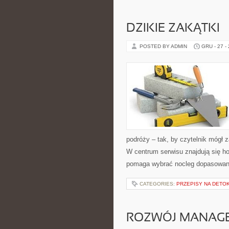
DZIKIE ZAKĄTKI
POSTED BY ADMIN
GRU - 27 -
podróży – tak, by czytelnik mógł 
W centrum serwisu znajdują się h
pomaga wybrać nocleg dopasowan
CATEGORIES:
PRZEPISY NA DETO
ROZWÓJ MANAG