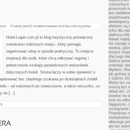
codziennym 
przestrzeń n
jest dodatki
projektowani
deweloperzy
efektem są m
DZIKIE
 2025
MOŻLIWOŚĆ KOMENTOWANIA
ZOSTAŁA WYŁĄCZONA
ZAKĄTKI
tylko dla na
większą rolę
Hotel-Logan.com.pl to blog turystyczny poświęcony
Nawet najle
nie zastąpi
zwiedzaniu rodzimych miejsc, który pomaga
wiedzą, gdzi
organizować urlop w sposób praktyczny. To miejsce
którym miejs
dlaczego da
inspiracji dla osób, które chcą odkrywać regiony i
Dobrze prow
jednocześnie szukają sprawdzonych wskazówek
uratować wi
błędami. Mia
dotyczących hoteli. Strona łączy w sobie opowieść o
jak gotowy 
z ludźmi, kt
zaplanować bez zbędnego szukania po dziesiątkach źródeł.
Warto też za
otele – od rodzinnych po nowoczesne, a także wszystko, co
muszą być i
układ ulic, 
y do […]
stawiać na w
inne na odb
Najgorsze, c
KS
rozwiązania 
Prawdziwy r
naśladownic
własnego po
ERA
ale też aute