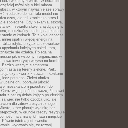
a ludzi w każdym wieku. W ostatnich
 częściej mówi się o idei miasta
egłości, w którym najważniejsze sprawy
ić niedaleko domu. Taki model nie
dza czas, ale też zmniejsza stres i
acje społeczne. Gdy piekarnia, szkoła,
stanek i niewielki skwer znajdują się w
eru, mieszkańcy rzadziej są skazani
 stanie w korkach. To z kolei oznacza
 mniej spalin i więcej energii na
. Urbanistyka przyjazna człowiekowi
a upychaniu kolejnych osiedli tam,
 znajdzie się działka. Polega na
mieście jak o wspólnym organizmie, w
a nowa inwestycja wpływa na komfort
zi. Bardzo ważnym elementem
 miasta są tereny zielone. Park,
aleja czy skwer z krzewami i ławkami
s, lecz potrzeba. Zieleń obniża
w upalne dni, poprawia jakość
daje mieszkańcom przestrzeń do
 Coraz więcej osób zauważa, że nawet
ntakt z naturą działa kojąco po ciężkim
 są więc nie tylko ozdobą ulic, ale
arciem dla zdrowia psychicznego i
Miasto, które planuje wycinkę bez
stępczych, w gruncie rzeczy rezygnuje
porności na zmiany klimatu i miejskie
. Równie istotna jest kwestia
Dawniej wydawało się, że rozwój