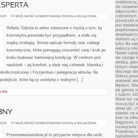
mobilnością.
KSPERTA
źle ustawion
odpoczynku to
codziennym 
FAQ
 2025
MOŻLIWOŚĆ KOMENTOWANIA
ZOSTAŁA WYŁĄCZONA
I
przestrzeń n
PORADY
jest dodatki
EKSPERTA
Rolletic Gdynia to adres stworzone z myślą o tym, by
projektowani
deweloperzy
kosmetyka przestała być przypadkiem, a stała się
efektem są m
mądrą strategią. Strona opisuje formuły oraz zabiegi
tylko dla na
większą rolę
kosmetyczne, które pomagają zrozumieć cerę i krok po
Nawet najle
kroku budować harmonijną kondycję. W centrum jest
nie zastąpi
wiedzą, gdzi
naskórek – jej komfort, a obok niej człowiek: klientka i
którym miejs
dlaczego da
okolicznościowy i Fryzjerstwo i pielęgnacja włosów. Na
Dobrze prow
 podejście, które łączy estetykę z realnymi […]
uratować wi
błędami. Mia
jak gotowy 
LING
z ludźmi, kt
Warto też za
muszą być i
układ ulic, 
BNY
stawiać na w
inne na odb
Najgorsze, c
TRANSPORT
 2025
MOŻLIWOŚĆ KOMENTOWANIA
ZOSTAŁA WYŁĄCZONA
ŚLUBNY
rozwiązania 
Prawdziwy r
Przemowieniaslubne.pl to przyjazne miejsce dla osób,
naśladownic