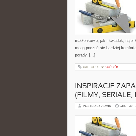
małżonkowie, jak i świadek, najbli
mogą poczuć się bardziej komforto
porady. […]
CATEGORIES:
KOŚCIÓŁ
INSPIRACJE ZAP
(FILMY, SERIALE, 
POSTED BY ADMIN
GRU - 30 -