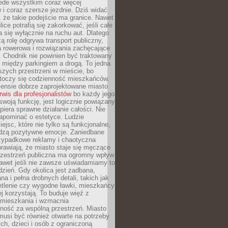
ede wszystkim coraz więcej
i coraz szersze jezdnie. Dziś widać
, że takie podejście ma granice. Nawet
ice potrafią się zakorkować, jeśli całe
a się wyłącznie na ruchu aut. Dlatego
ą rolę odgrywa transport publiczny,
ra rowerowa i rozwiązania zachęcające
 Chodnik nie powinien być traktowany
 między parkingiem a drogą. To jedna
szych przestrzeni w mieście, bo
 toczy się codzienność mieszkańców.
nsie dobrze zaprojektowane miasto
rwis dla profesjonalistów
bo każdy jego
woją funkcję, jest logicznie powiązany
spiera sprawne działanie całości. Nie
apominać o estetyce. Ludzie
iejsc, które nie tylko są funkcjonalne,
udzą pozytywne emocje. Zaniedbane
rzypadkowe reklamy i chaotyczna
rawiają, że miasto staje się męczące
Przestrzeń publiczna ma ogromny wpływ
nawet jeśli nie zawsze uświadamiamy to
dzień. Gdy okolica jest zadbana,
a i pełna drobnych detali, takich jak
etlenie czy wygodne ławki, mieszkańcy
ej korzystają. To buduje więź z
mieszkania i wzmacnia
ność za wspólną przestrzeń. Miasto
musi być również otwarte na potrzeby
ch, dzieci i osób z ograniczoną