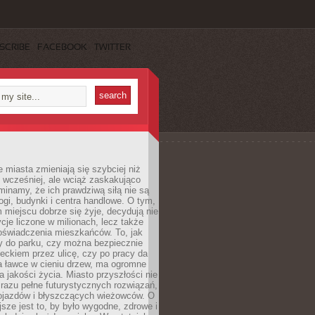
SCRIBE
FACEBOOK
TWITTER
miasta zmieniają się szybciej niż
 wcześniej, ale wciąż zaskakująco
inamy, że ich prawdziwą siłą nie są
ogi, budynki i centra handlowe. O tym,
miejscu dobrze się żyje, decydują nie
ycje liczone w milionach, lecz także
oświadczenia mieszkańców. To, jak
 do parku, czy można bezpiecznie
ieckiem przez ulicę, czy po pracy da
a ławce w cieniu drzew, ma ogromne
a jakości życia. Miasto przyszłości nie
razu pełne futurystycznych rozwiązań,
pojazdów i błyszczących wieżowców. O
jsze jest to, by było wygodne, zdrowe i