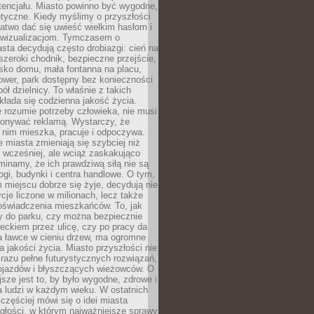
tencjału. Miasto powinno być wygodne,
ntyczne. Kiedy myślimy o przyszłości
 łatwo dać się uwieść wielkim hasłom i
wizualizacjom. Tymczasem o
sta decydują często drobiazgi: cień na
szeroki chodnik, bezpieczne przejście,
lisko domu, mała fontanna na placu,
ower, park dostępny bez konieczności
ół dzielnicy. To właśnie z takich
łada się codzienna jakość życia.
e rozumie potrzeby człowieka, nie musi
konywać reklamą. Wystarczy, że
 nim mieszka, pracuje i odpoczywa.
miasta zmieniają się szybciej niż
 wcześniej, ale wciąż zaskakująco
inamy, że ich prawdziwą siłą nie są
ogi, budynki i centra handlowe. O tym,
miejscu dobrze się żyje, decydują nie
ycje liczone w milionach, lecz także
oświadczenia mieszkańców. To, jak
 do parku, czy można bezpiecznie
ieckiem przez ulicę, czy po pracy da
a ławce w cieniu drzew, ma ogromne
a jakości życia. Miasto przyszłości nie
razu pełne futurystycznych rozwiązań,
pojazdów i błyszczących wieżowców. O
jsze jest to, by było wygodne, zdrowe i
a ludzi w każdym wieku. W ostatnich
 częściej mówi się o idei miasta
egłości, w którym najważniejsze sprawy