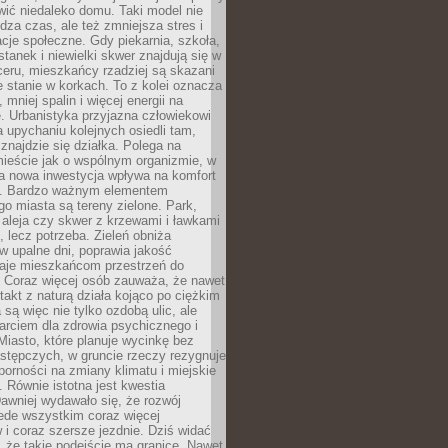
ić niedaleko domu. Taki model nie
dza czas, ale też zmniejsza stres i
acje społeczne. Gdy piekarnia, szkoła,
stanek i niewielki skwer znajdują się w
eru, mieszkańcy rzadziej są skazani
 stanie w korkach. To z kolei oznacza
 mniej spalin i więcej energii na
. Urbanistyka przyjazna człowiekowi
a upychaniu kolejnych osiedli tam,
 znajdzie się działka. Polega na
mieście jak o wspólnym organizmie, w
a nowa inwestycja wpływa na komfort
zi. Bardzo ważnym elementem
 miasta są tereny zielone. Park,
aleja czy skwer z krzewami i ławkami
s, lecz potrzeba. Zieleń obniża
w upalne dni, poprawia jakość
daje mieszkańcom przestrzeń do
 Coraz więcej osób zauważa, że nawet
ntakt z naturą działa kojąco po ciężkim
 są więc nie tylko ozdobą ulic, ale
arciem dla zdrowia psychicznego i
Miasto, które planuje wycinkę bez
stępczych, w gruncie rzeczy rezygnuje
porności na zmiany klimatu i miejskie
. Równie istotna jest kwestia
Dawniej wydawało się, że rozwój
ede wszystkim coraz więcej
i coraz szersze jezdnie. Dziś widać
, że takie podejście ma granice. Nawet