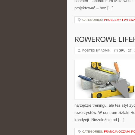
hasłach. Laboratorium Możliwości
projektować – bez […]
CATEGORIES:
PROBLEMY I WYZWA
ROWEROWE LIFEH
POSTED BY ADMIN
GRU - 27 -
narzędzie treningu, ale też styl ż
rowerzystów. W centrum Szlaki-R
kondycji. Niezależnie od […]
CATEGORIES:
FRANCJA OCZAMI 