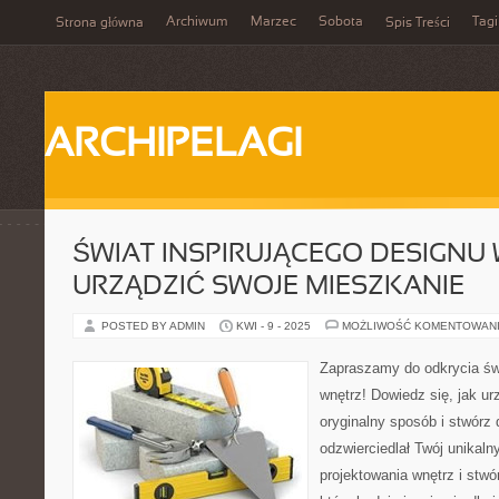
Archiwum
Marzec
Sobota
Tagi
Strona główna
Spis Treści
ARCHIPELAGI
ŚWIAT INSPIRUJĄCEGO DESIGNU 
URZĄDZIĆ SWOJE MIESZKANIE
POSTED BY ADMIN
KWI - 9 - 2025
MOŻLIWOŚĆ KOMENTOWAN
Zapraszamy do odkrycia świ
wnętrz! Dowiedz się, jak u
oryginalny sposób i stwórz
odzwierciedlał Twój unikalny 
projektowania wnętrz i stwó