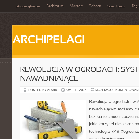
Archiwum
Marzec
Sobota
Tagi
Strona główna
Spis Treści
ARCHIPELAGI
REWOLUCJA W OGRODACH: SYS
NAWADNIAJĄCE
POSTED BY ADMIN
KWI - 1 - 2025
MOŻLIWOŚĆ KOMENTOWAN
Rewolucja w ogrodach trwa
nawadniającym możemy cies
bez konieczności codzienn
jakie korzyści niesie ze s
technologia! 🌿💧 #ogrodna
#nawadnianieogrodu