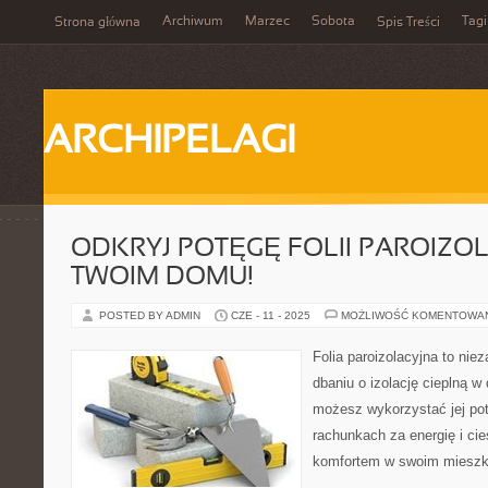
Archiwum
Marzec
Sobota
Tagi
Strona główna
Spis Treści
ARCHIPELAGI
ODKRYJ POTĘGĘ FOLII PAROIZO
TWOIM DOMU!
POSTED BY ADMIN
CZE - 11 - 2025
MOŻLIWOŚĆ KOMENTOWA
Folia paroizolacyjna to nie
dbaniu o izolację cieplną w
możesz wykorzystać jej pot
rachunkach za energię i ci
komfortem w swoim mieszk