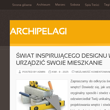
Archiwum
Marzec
Sobota
Tagi
Strona główna
Spis Treści
ARCHIPELAGI
ŚWIAT INSPIRUJĄCEGO DESIGNU 
URZĄDZIĆ SWOJE MIESZKANIE
POSTED BY ADMIN
KWI - 9 - 2025
MOŻLIWOŚĆ KOMENTOWAN
Zapraszamy do odkrycia świ
wnętrz! Dowiedz się, jak u
oryginalny sposób i stwórz
odzwierciedlał Twój unikalny 
projektowania wnętrz i stwó