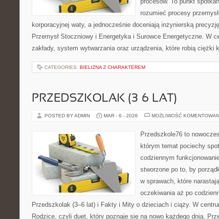
procesów. To punkt spotkań
rozumieć procesy przemysł
korporacyjnej waty, a jednocześnie doceniają inżynierską precyzj
Przemysł Stoczniowy i Energetyka i Surowce Energetyczne. W ce
zakłady, system wytwarzania oraz urządzenia, które robią ciężki
CATEGORIES:
BIELIZNA Z CHARAKTEREM
PRZEDSZKOLAK (3–6 LAT)
POSTED BY ADMIN
MAR - 6 - 2026
MOŻLIWOŚĆ KOMENTOWAN
Przedszkole76 to nowoczes
którym temat pociechy spot
codziennym funkcjonowani
stworzone po to, by porząd
w sprawach, które narastaj
oczekiwania aż po codzienn
Przedszkolak (3–6 lat) i Fakty i Mity o dzieciach i ciąży. W cent
Rodzice, czyli duet, który poznaje się na nowo każdego dnia. Pr