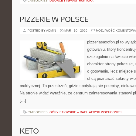
CATEGORIES:
DWORCE I INFRASTRUKTURA
PIZZERIE W POLSCE
POSTED BY ADMIN
MAR - 10 - 2026
MOŻLIWOŚĆ KOMENTOWA
pizzeriasaxofon.pl to wyjąt
gotowaniu, który koncentruj
szczególnie na świecie wło
charakter strony pokazuje, ż
o gotowaniu, lecz miejsce s
chcą poznawać sekrety wło
praktycznej. To przestrzeń, gdzie spotykają się przepisy, ciekawo
Na stronie widać wyraźnie, że centrum zainteresowania stanowi pi
[…]
CATEGORIES:
GÓRY ETIOPSKIE – DACH AFRYKI WSCHODNIEJ
KETO