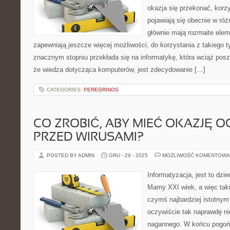
okazja się przekonać, korz
pojawiają się obecnie w ró
głównie mają rozmaite elem
zapewniają jeszcze więcej możliwości, do korzystania z takiego t
znacznym stopniu przekłada się na informatykę, która wciąż posz
że wiedza dotycząca komputerów, jest zdecydowanie […]
CATEGORIES:
PEREGRINOS
CO ZROBIĆ, ABY MIEĆ OKAZJĘ O
PRZED WIRUSAMI?
POSTED BY ADMIN
GRU - 29 - 2025
MOŻLIWOŚĆ KOMENTOWA
Informatyzacja, jest to dzi
Mamy XXI wiek, a więc tak
czymś najbardziej istotnym
oczywiście tak naprawdę ni
nagannego. W końcu pogoń 