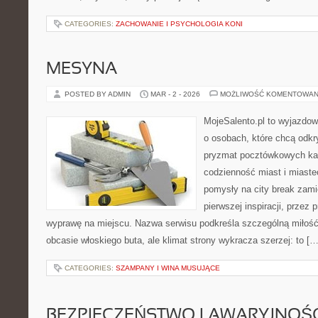
CATEGORIES:
ZACHOWANIE I PSYCHOLOGIA KONI
MESYNA
POSTED BY ADMIN
MAR - 2 - 2026
MOŻLIWOŚĆ KOMENTOWAN
MojeSalento.pl to wyjazdow
o osobach, które chcą odkr
pryzmat pocztówkowych kad
codzienność miast i miaste
pomysły na city break zamie
pierwszej inspiracji, przez
wyprawę na miejscu. Nazwa serwisu podkreśla szczególną miłość 
obcasie włoskiego buta, ale klimat strony wykracza szerzej: to […
CATEGORIES:
SZAMPANY I WINA MUSUJĄCE
BEZPIECZEŃSTWO I AWARYJNOŚ