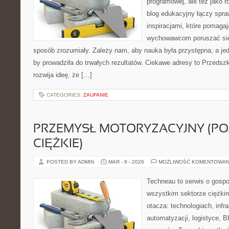
programowej, ale też jako 
blog edukacyjny łączy spr
inspiracjami, które pomaga
wychowawcom poruszać się
sposób zrozumiały. Zależy nam, aby nauka była przystępna, a je
by prowadziła do trwałych rezultatów. Ciekawe adresy to Przedsz
rozwija ideę, że […]
CATEGORIES:
ZAUFANIE
PRZEMYSŁ MOTORYZACYJNY (PO
CIĘŻKIE)
POSTED BY ADMIN
MAR - 8 - 2026
MOŻLIWOŚĆ KOMENTOWAN
Techneau to serwis o gospo
wszystkim sektorze ciężkim
otacza: technologiach, infr
automatyzacji, logistyce, 