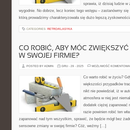
sprawia, iż dzisiaj ludzie w
wygodnie. No dobrze, lecz koniec tego wstępu – zastanówmy się r
którą prowadzimy charakteryzowała się dużo lepszą zyskowności
CATEGORIES:
RETRO/KLASYKA
CO ROBIĆ, ABY MÓC ZWIĘKSZY
W SWOJEJ FIRMIE?
POSTED BY ADMIN
GRU - 29 - 2025
MOŻLIWOŚĆ KOMENTOWA
Co warto robić w życiu? Gdy
większości przypadków trac
nikt nie powiedział, iż w 
atmosfera w niej jest niemal
dodatek ciężej zapanować 
razie powinien robić ten wła
zapanować nad tym wszystkim, sprawić, że będzie mógł bez żad
sensowne zmiany w swojej firmie? Cóż, weźmy […]