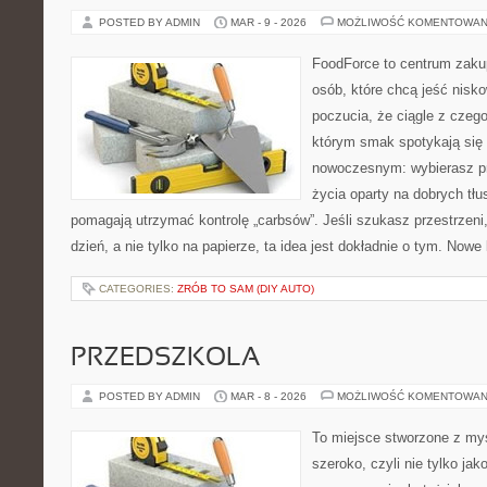
POSTED BY ADMIN
MAR - 9 - 2026
MOŻLIWOŚĆ KOMENTOWAN
FoodForce to centrum zaku
osób, które chcą jeść nis
poczucia, że ciągle z czeg
którym smak spotykają się
nowoczesnym: wybierasz pro
życia oparty na dobrych tł
pomagają utrzymać kontrolę „carbsów”. Jeśli szukasz przestrzeni,
dzień, a nie tylko na papierze, ta idea jest dokładnie o tym. Nowe
CATEGORIES:
ZRÓB TO SAM (DIY AUTO)
PRZEDSZKOLA
POSTED BY ADMIN
MAR - 8 - 2026
MOŻLIWOŚĆ KOMENTOWAN
To miejsce stworzone z myś
szeroko, czyli nie tylko jak