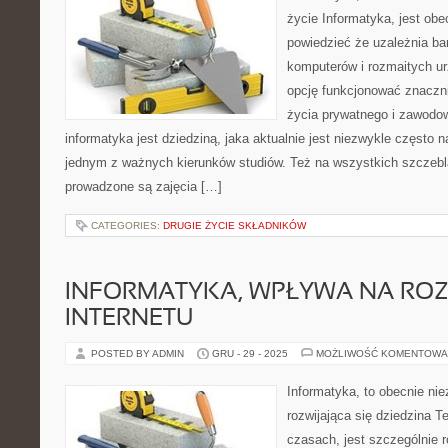
życie Informatyka, jest obe
powiedzieć że uzależnia bar
komputerów i rozmaitych ur
opcję funkcjonować znaczni
życia prywatnego i zawodo
informatyka jest dziedziną, jaka aktualnie jest niezwykle często n
jednym z ważnych kierunków studiów. Też na wszystkich szczebl
prowadzone są zajęcia […]
CATEGORIES:
DRUGIE ŻYCIE SKŁADNIKÓW
INFORMATYKA, WPŁYWA NA RO
INTERNETU
POSTED BY ADMIN
GRU - 29 - 2025
MOŻLIWOŚĆ KOMENTOWA
Informatyka, to obecnie ni
rozwijająca się dziedzina T
czasach, jest szczególnie r