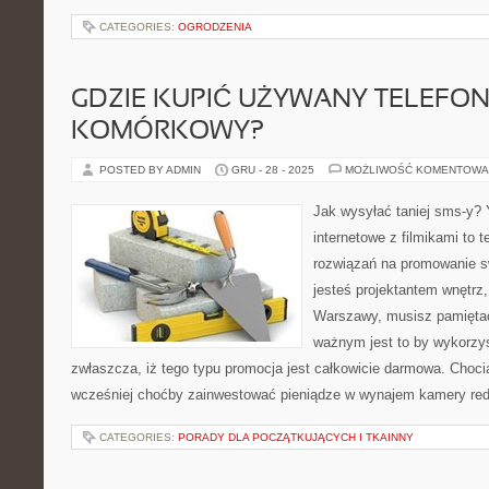
CATEGORIES:
OGRODZENIA
GDZIE KUPIĆ UŻYWANY TELEFO
KOMÓRKOWY?
POSTED BY ADMIN
GRU - 28 - 2025
MOŻLIWOŚĆ KOMENTOWA
Jak wysyłać taniej sms-y? 
internetowe z filmikami to 
rozwiązań na promowanie swo
jesteś projektantem wnętrz, 
Warszawy, musisz pamięta
ważnym jest to by wykorzys
zwłaszcza, iż tego typu promocja jest całkowicie darmowa. Chocia
wcześniej choćby zainwestować pieniądze w wynajem kamery red o
CATEGORIES:
PORADY DLA POCZĄTKUJĄCYCH I TKAINNY