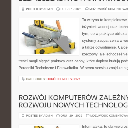
POSTED BY ADMIN
LUT - 27 - 2026
MOŻLIWOŚĆ KOMENTOWA
Ta witryna to kompleksowe 
inżynierii wodnej oraz techn
tym, co w praktyce oblicza
systemy zaopatrzenia w wo
a także odwodnienie. Całoś
rzeczowy, ale jednocześnie
treści mogli sięgać praktycy oraz osoby, które dopiero budują pod
Poradniki Techniczne i Fotowoltaika. W sercu serwisu znajduje si
CATEGORIES:
OGRÓD SENSORYCZNY
ROZWÓJ KOMPUTERÓW ZALEŻNY
ROZWOJU NOWYCH TECHNOLOGI
POSTED BY ADMIN
GRU - 29 - 2025
MOŻLIWOŚĆ KOMENTOWA
Informatyka, to dla wielu o