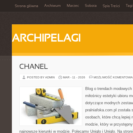
Archiwum
Marzec
Sobota
Tagi
Strona główna
Spis Treści
ARCHIPELAGI
CHANEL
POSTED BY ADMIN
MAR - 11 - 2026
MOŻLIWOŚĆ KOMENTOWA
Blog o trendach modowych 
miłośnicy estetyki ubioru 
dotyczące modnych zestaw
pralniafoka.com.pl została
osobach, które chcą lepiej 
modzie, który w przystępn
najnowsze kierunki w modzie. Polecamy Uniqlo i Uniqlo. Na stro