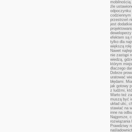
mobilnością.
źle ustawion
odpoczynku to
codziennym 
przestrzeń n
jest dodatki
projektowani
deweloperzy
efektem są m
tylko dla na
większą rolę
Nawet najle
nie zastąpi
wiedzą, gdzi
którym miejs
dlaczego da
Dobrze prow
uratować wi
błędami. Mia
jak gotowy 
z ludźmi, kt
Warto też za
muszą być i
układ ulic, 
stawiać na w
inne na odb
Najgorsze, c
rozwiązania 
Prawdziwy r
naśladownic