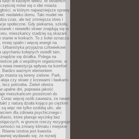
a ludzi w każdym wieku. W ostatnich
 częściej mówi się o idei miasta
egłości, w którym najważniejsze sprawy
ić niedaleko domu. Taki model nie
dza czas, ale też zmniejsza stres i
acje społeczne. Gdy piekarnia, szkoła,
stanek i niewielki skwer znajdują się w
eru, mieszkańcy rzadziej są skazani
 stanie w korkach. To z kolei oznacza
 mniej spalin i więcej energii na
. Urbanistyka przyjazna człowiekowi
a upychaniu kolejnych osiedli tam,
 znajdzie się działka. Polega na
mieście jak o wspólnym organizmie, w
a nowa inwestycja wpływa na komfort
zi. Bardzo ważnym elementem
 miasta są tereny zielone. Park,
aleja czy skwer z krzewami i ławkami
s, lecz potrzeba. Zieleń obniża
w upalne dni, poprawia jakość
daje mieszkańcom przestrzeń do
 Coraz więcej osób zauważa, że nawet
ntakt z naturą działa kojąco po ciężkim
 są więc nie tylko ozdobą ulic, ale
arciem dla zdrowia psychicznego i
Miasto, które planuje wycinkę bez
stępczych, w gruncie rzeczy rezygnuje
porności na zmiany klimatu i miejskie
. Równie istotna jest kwestia
Dawniej wydawało się, że rozwój