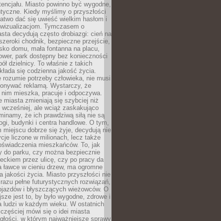
tencjału. Miasto powinno być wygodne,
ntyczne. Kiedy myślimy o przyszłości
 łatwo dać się uwieść wielkim hasłom i
wizualizacjom. Tymczasem o
sta decydują często drobiazgi: cień na
szeroki chodnik, bezpieczne przejście,
lisko domu, mała fontanna na placu,
ower, park dostępny bez konieczności
ół dzielnicy. To właśnie z takich
łada się codzienna jakość życia.
e rozumie potrzeby człowieka, nie musi
konywać reklamą. Wystarczy, że
 nim mieszka, pracuje i odpoczywa.
miasta zmieniają się szybciej niż
 wcześniej, ale wciąż zaskakująco
inamy, że ich prawdziwą siłą nie są
ogi, budynki i centra handlowe. O tym,
miejscu dobrze się żyje, decydują nie
ycje liczone w milionach, lecz także
oświadczenia mieszkańców. To, jak
 do parku, czy można bezpiecznie
ieckiem przez ulicę, czy po pracy da
a ławce w cieniu drzew, ma ogromne
a jakości życia. Miasto przyszłości nie
razu pełne futurystycznych rozwiązań,
pojazdów i błyszczących wieżowców. O
jsze jest to, by było wygodne, zdrowe i
a ludzi w każdym wieku. W ostatnich
 częściej mówi się o idei miasta
egłości, w którym najważniejsze sprawy