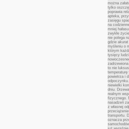
można załatw
tylko oszczę
poprawia rel
apteka, przy
zasięgu spac
na codzienne
mniej hałasu,
zwykłe życie
nie polega n
gdzie akurat
myśleniu o 
którym każd
tysięcy lud
nowoczesnego
zadrzewiona 
to nie luksu
temperaturę 
powietrza i 
odpoczynku.
niewielki ko
dniu. Drzewa
realnym wsp
fizycznego. 
nasadzeń za
z własnej od
przeciążenie
transportu. 
oznacza prz
samochodów 
już wyraźnie