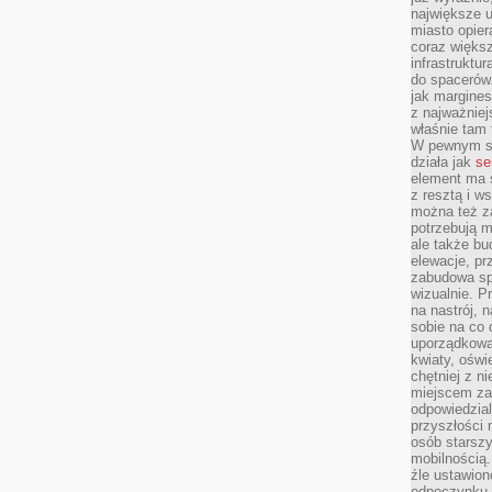
największe ul
miasto opier
coraz większ
infrastruktu
do spacerów.
jak margines
z najważniej
właśnie tam
W pewnym se
działa jak
se
element ma s
z resztą i w
można też z
potrzebują m
ale także b
elewacje, p
zabudowa sp
wizualnie. 
na nastrój, 
sobie na co 
uporządkowan
kwiaty, oświ
chętniej z ni
miejscem za
odpowiedzial
przyszłości 
osób starszy
mobilnością.
źle ustawion
odpoczynku to