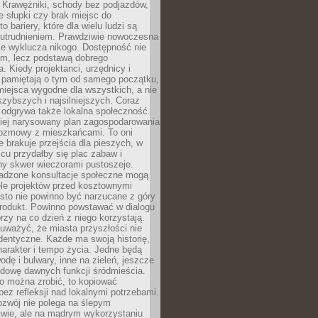
 Krawężniki, schody bez podjazdów,
e słupki czy brak miejsc do
 bariery, które dla wielu ludzi są
utrudnieniem. Prawdziwie nowoczesna
ie wyklucza nikogo. Dostępność nie
em, lecz podstawą dobrego
a. Kiedy projektanci, urzędnicy i
 pamiętają o tym od samego początku,
iejsca wygodne dla wszystkich, a nie
jszybszych i najsilniejszych. Coraz
 odgrywa także lokalna społeczność.
piej narysowany plan zagospodarowania
 rozmowy z mieszkańcami. To oni
e brakuje przejścia dla pieszych, w
cu przydałby się plac zabaw i
ny skwer wieczorami pustoszeje.
adzone konsultacje społeczne mogą
ele projektów przed kosztownymi
sto nie powinno być narzucane z góry
produkt. Powinno powstawać w dialogu
órzy na co dzień z niego korzystają.
uważyć, że miasta przyszłości nie
dentyczne. Każde ma swoją historię,
charakter i tempo życia. Jedne będą
odę i bulwary, inne na zieleń, jeszcze
udowę dawnych funkcji śródmieścia.
o można zrobić, to kopiować
bez refleksji nad lokalnymi potrzebami.
ozwój nie polega na ślepym
twie, ale na mądrym wykorzystaniu