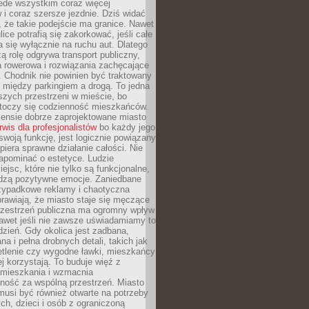
ede wszystkim coraz więcej
i coraz szersze jezdnie. Dziś widać
, że takie podejście ma granice. Nawet
ice potrafią się zakorkować, jeśli całe
a się wyłącznie na ruchu aut. Dlatego
ą rolę odgrywa transport publiczny,
ra rowerowa i rozwiązania zachęcające
 Chodnik nie powinien być traktowany
 między parkingiem a drogą. To jedna
szych przestrzeni w mieście, bo
 toczy się codzienność mieszkańców.
nsie dobrze zaprojektowane miasto
rwis dla profesjonalistów
bo każdy jego
woją funkcję, jest logicznie powiązany
spiera sprawne działanie całości. Nie
apominać o estetyce. Ludzie
iejsc, które nie tylko są funkcjonalne,
udzą pozytywne emocje. Zaniedbane
rzypadkowe reklamy i chaotyczna
rawiają, że miasto staje się męczące
Przestrzeń publiczna ma ogromny wpływ
nawet jeśli nie zawsze uświadamiamy to
dzień. Gdy okolica jest zadbana,
a i pełna drobnych detali, takich jak
etlenie czy wygodne ławki, mieszkańcy
ej korzystają. To buduje więź z
mieszkania i wzmacnia
ność za wspólną przestrzeń. Miasto
musi być również otwarte na potrzeby
ch, dzieci i osób z ograniczoną