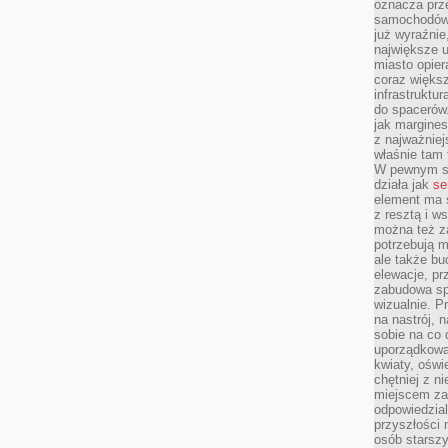
oznacza prz
samochodów 
już wyraźnie
największe ul
miasto opier
coraz większ
infrastruktu
do spacerów.
jak margines
z najważniej
właśnie tam
W pewnym se
działa jak
se
element ma s
z resztą i w
można też z
potrzebują m
ale także b
elewacje, p
zabudowa sp
wizualnie. 
na nastrój, 
sobie na co 
uporządkowan
kwiaty, oświ
chętniej z ni
miejscem za
odpowiedzial
przyszłości 
osób starszy