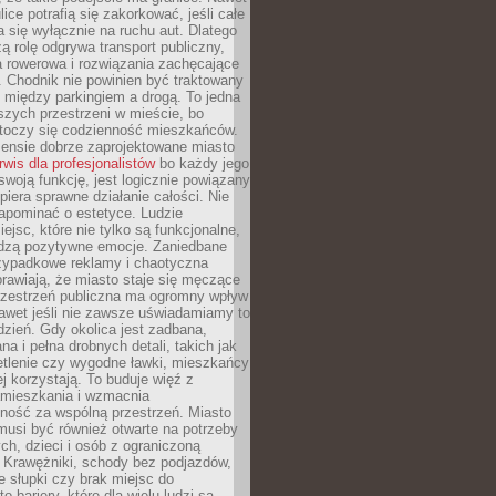
ice potrafią się zakorkować, jeśli całe
a się wyłącznie na ruchu aut. Dlatego
ą rolę odgrywa transport publiczny,
ra rowerowa i rozwiązania zachęcające
 Chodnik nie powinien być traktowany
 między parkingiem a drogą. To jedna
szych przestrzeni w mieście, bo
 toczy się codzienność mieszkańców.
nsie dobrze zaprojektowane miasto
rwis dla profesjonalistów
bo każdy jego
woją funkcję, jest logicznie powiązany
spiera sprawne działanie całości. Nie
apominać o estetyce. Ludzie
iejsc, które nie tylko są funkcjonalne,
udzą pozytywne emocje. Zaniedbane
rzypadkowe reklamy i chaotyczna
rawiają, że miasto staje się męczące
Przestrzeń publiczna ma ogromny wpływ
nawet jeśli nie zawsze uświadamiamy to
dzień. Gdy okolica jest zadbana,
a i pełna drobnych detali, takich jak
etlenie czy wygodne ławki, mieszkańcy
ej korzystają. To buduje więź z
mieszkania i wzmacnia
ność za wspólną przestrzeń. Miasto
musi być również otwarte na potrzeby
ch, dzieci i osób z ograniczoną
 Krawężniki, schody bez podjazdów,
e słupki czy brak miejsc do
 bariery, które dla wielu ludzi są