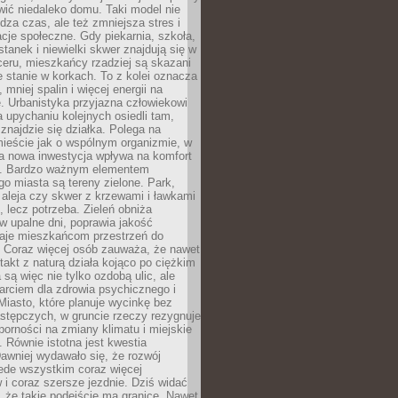
ić niedaleko domu. Taki model nie
dza czas, ale też zmniejsza stres i
acje społeczne. Gdy piekarnia, szkoła,
stanek i niewielki skwer znajdują się w
eru, mieszkańcy rzadziej są skazani
 stanie w korkach. To z kolei oznacza
 mniej spalin i więcej energii na
. Urbanistyka przyjazna człowiekowi
a upychaniu kolejnych osiedli tam,
 znajdzie się działka. Polega na
mieście jak o wspólnym organizmie, w
a nowa inwestycja wpływa na komfort
zi. Bardzo ważnym elementem
 miasta są tereny zielone. Park,
aleja czy skwer z krzewami i ławkami
s, lecz potrzeba. Zieleń obniża
w upalne dni, poprawia jakość
daje mieszkańcom przestrzeń do
 Coraz więcej osób zauważa, że nawet
ntakt z naturą działa kojąco po ciężkim
 są więc nie tylko ozdobą ulic, ale
arciem dla zdrowia psychicznego i
Miasto, które planuje wycinkę bez
stępczych, w gruncie rzeczy rezygnuje
porności na zmiany klimatu i miejskie
. Równie istotna jest kwestia
Dawniej wydawało się, że rozwój
ede wszystkim coraz więcej
i coraz szersze jezdnie. Dziś widać
, że takie podejście ma granice. Nawet