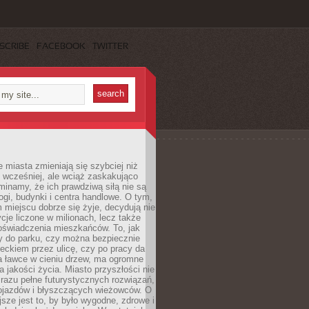
SCRIBE
FACEBOOK
TWITTER
miasta zmieniają się szybciej niż
 wcześniej, ale wciąż zaskakująco
inamy, że ich prawdziwą siłą nie są
ogi, budynki i centra handlowe. O tym,
miejscu dobrze się żyje, decydują nie
ycje liczone w milionach, lecz także
oświadczenia mieszkańców. To, jak
 do parku, czy można bezpiecznie
ieckiem przez ulicę, czy po pracy da
a ławce w cieniu drzew, ma ogromne
a jakości życia. Miasto przyszłości nie
razu pełne futurystycznych rozwiązań,
pojazdów i błyszczących wieżowców. O
jsze jest to, by było wygodne, zdrowe i