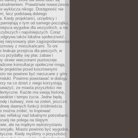
utrudnieniem. Prawdziwie nowoczesna
ie wyklucza nikogo. Dostępność nie
em, lecz podstawą dobrego
a. Kiedy projektanci, urzędnicy i
 pamiętają o tym od samego początku,
iejsca wygodne dla wszystkich, a nie
jszybszych i najsilniejszych. Coraz
 odgrywa także lokalna społeczność.
piej narysowany plan zagospodarowania
 rozmowy z mieszkańcami. To oni
e brakuje przejścia dla pieszych, w
cu przydałby się plac zabaw i
ny skwer wieczorami pustoszeje.
adzone konsultacje społeczne mogą
ele projektów przed kosztownymi
sto nie powinno być narzucane z góry
produkt. Powinno powstawać w dialogu
órzy na co dzień z niego korzystają.
uważyć, że miasta przyszłości nie
dentyczne. Każde ma swoją historię,
charakter i tempo życia. Jedne będą
odę i bulwary, inne na zieleń, jeszcze
udowę dawnych funkcji śródmieścia.
o można zrobić, to kopiować
bez refleksji nad lokalnymi potrzebami.
ozwój nie polega na ślepym
twie, ale na mądrym wykorzystaniu
tencjału. Miasto powinno być wygodne,
ntyczne. Kiedy myślimy o przyszłości