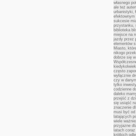
własnego po
ale też aute
urbanistyki,
efektownym 
sukcesie mia
przystanku, 
biblioteka b
miejsce na r
jazdy przez p
elementów sk
Miasto, któr
nikogo prze
dobrze się w
Współczesne 
kiedykolwiek
często zapom
wyłącznie dr
czy w danym 
tylko inwest
codzienne d
daleko mamy
przejść z dz
się usiąść n
znaczenie dl
musi być od 
latających 
wiele ważnie
przyjazne dl
latach coraz
krótkich odl