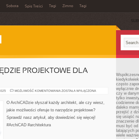
Sobota
Tagi
Zimno
Tagi
Spis Treści
SUB
I
ĘDZIE PROJEKTOWE DLA
Współczesne 
kiedykolwiek
często zapom
wyłącznie dr
ARCHICAD:
2025
MOŻLIWOŚĆ KOMENTOWANIA
ZOSTAŁA WYŁĄCZONA
czy w danym 
NARZĘDZIE
PROJEKTOWE
tylko inwest
DLA
O ArchiCADzie słyszał każdy architekt, ale czy wiesz,
codzienne d
ARCHITEKTÓW
daleko mamy
jakie możliwości oferuje to narzędzie projektowe?
przejść z dz
się usiąść n
Sprawdź nasz artykuł, aby dowiedzieć się więcej!
znaczenie dl
#ArchiCAD #architektura
musi być od 
latających 
wiele ważnie