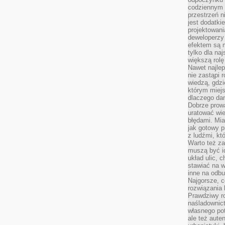
codziennym 
przestrzeń n
jest dodatki
projektowani
deweloperzy
efektem są m
tylko dla na
większą rolę
Nawet najle
nie zastąpi
wiedzą, gdzi
którym miejs
dlaczego da
Dobrze prow
uratować wi
błędami. Mia
jak gotowy 
z ludźmi, kt
Warto też za
muszą być i
układ ulic, 
stawiać na w
inne na odb
Najgorsze, c
rozwiązania 
Prawdziwy r
naśladownic
własnego po
ale też aute