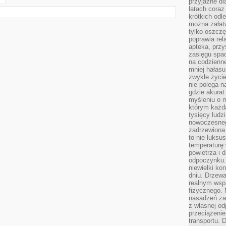
przyjazne dl
latach coraz
krótkich odl
można załatw
tylko oszczę
poprawia rel
apteka, przy
zasięgu spac
na codzienne
mniej hałasu,
zwykłe życie
nie polega n
gdzie akurat
myśleniu o 
którym każd
tysięcy lud
nowoczesnego
zadrzewiona 
to nie luksu
temperaturę 
powietrza i 
odpoczynku.
niewielki ko
dniu. Drzewa
realnym wsp
fizycznego. 
nasadzeń za
z własnej od
przeciążenie
transportu. 