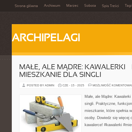
Archiwum
Marzec
Sobota
Tagi
Strona główna
Spis Treści
ARCHIPELAGI
MAŁE, ALE MĄDRE: KAWALERKI –
MIESZKANIE DLA SINGLI
POSTED BY ADMIN
CZE - 15 - 2025
MOŻLIWOŚĆ KOMENTOWA
Małe, ale Mądre: Kawalerki 
singli. Praktyczne, funkcj
mieszkanie, które spełnia w
osoby. Dowiedz się więcej 
kawalerce! #kawalerki #mies