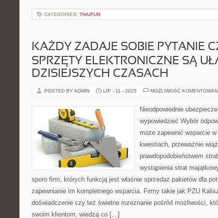
CATEGORIES:
THAIFUN
KAŻDY ZADAJE SOBIE PYTANIE C
SPRZĘTY ELEKTRONICZNE SĄ UŁ
DZISIEJSZYCH CZASACH
POSTED BY ADMIN
LIP - 11 - 2025
MOŻLIWOŚĆ KOMENTOWAN
Nieodpowiednie ubezpiecze
wypowiedzieć Wybór odpow
może zapewnić wsparcie w 
kwestiach, przeważnie wiąż
prawdopodobieństwem straty
wystąpienia strat majątkowy
sporo firm, których funkcją jest właśnie sprzedaż pakietów dla po
zapewnianie im kompletnego wsparcia. Firmy takie jak PZU Kalisz
doświadczenie czy też świetne rozeznanie pośród możliwości, k
swoim klientom, wiedzą co […]