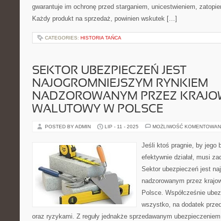
gwarantuje im ochronę przed starganiem, unicestwieniem, zatopi
Każdy produkt na sprzedaż, powinien wskutek […]
CATEGORIES:
HISTORIA TAŃCA
SEKTOR UBEZPIECZEŃ JEST
NAJOGROMNIEJSZYM RYNKIEM
NADZOROWANYM PRZEZ KRAJOW
WALUTOWY W POLSCE
POSTED BY ADMIN
LIP - 11 - 2025
MOŻLIWOŚĆ KOMENTOWAN
Jeśli ktoś pragnie, by jego 
efektywnie działał, musi z
Sektor ubezpieczeń jest n
nadzorowanym przez krajow
Polsce. Współcześnie ube
wszystko, na dodatek prze
oraz ryzykami. Z reguły jednakże sprzedawanym ubezpieczeniem