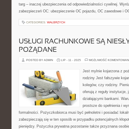
targ – inaczej ubezpieczenia od odpowiedzialności cywilnej. Wyr
zabezpieczeń OC: ubezpieczenie OC pojazdu, OC zawodowe i OC
CATEGORIES:
WAŁBRZYCH
USŁUGI RACHUNKOWE SĄ NIESŁ
POŻĄDANE
POSTED BY ADMIN
LIP - 11 - 2025
MOŻLIWOŚĆ KOMENTOWAN
Jest mylnie kojarzona z poż
rodziny Jest fałszywie koj
kolegów, czy rodziny. Pieni
oferują z reguły instytucje, 
działającymi bankami. War
prostsze do spełnienia i 
formalności. Pożyczkobiorca musi być pełnoletni i posiadać lokal
zabezpieczają się w ten sposób w przypadku potencjalnych kłop
pieniędzy. Pożyczka prywatna pozostanie także przyznana osobi