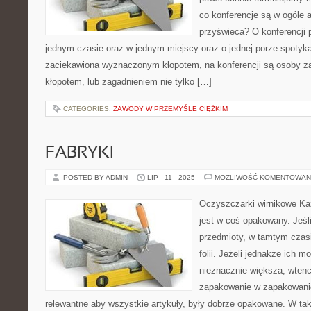
co konferencje są w ogóle a
przyświeca? O konferencji
jednym czasie oraz w jednym miejscy oraz o jednej porze spotyka
zaciekawiona wyznaczonym kłopotem, na konferencji są osoby z
kłopotem, lub zagadnieniem nie tylko […]
CATEGORIES:
ZAWODY W PRZEMYŚLE CIĘŻKIM
FABRYKI
POSTED BY ADMIN
LIP - 11 - 2025
MOŻLIWOŚĆ KOMENTOWAN
Oczyszczarki wirnikowe Ka
jest w coś opakowany. Jeśli
przedmioty, w tamtym czas
folii. Jeżeli jednakże ich 
nieznacznie większa, wtenc
zapakowanie w zapakowanie
relewantne aby wszystkie artykuły, były dobrze opakowane. W ta