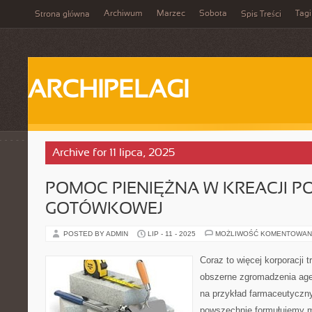
Archiwum
Marzec
Sobota
Tagi
Strona główna
Spis Treści
ARCHIPELAGI
Archive for 11 lipca, 2025
POMOC PIENIĘŻNA W KREACJI P
GOTÓWKOWEJ
POSTED BY ADMIN
LIP - 11 - 2025
MOŻLIWOŚĆ KOMENTOWAN
Coraz to więcej korporacji 
obszerne zgromadzenia age
na przykład farmaceutyczn
powszechnie formułujemy mi