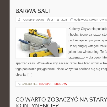
BARWA SALI
POSTED BY ADMIN
LIP - 11 - 2025
MOŻLIWOŚĆ KOMENTOWAN
Kurierzy Obywatele posiada
i hobby, jedne są raczej sto
podniecające i przynoszące 
Do tej drugiej kategorii zal
jakim jest windsurfing. To f
przeznaczony dla osób, któ
spędzać czas. Wprawdzie aby zacząć rezolutnie brać udział w tak
tego poprawnie przygotować. Nade wszystko powinno się się zaop
ubrania, […]
CATEGORIES:
TRANSPORT DROGOWY
CO WARTO ZOBACZYĆ NA STAR
KONTYNENCIE?