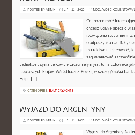
POSTED BY ADMIN
LIP - 11 - 2025
MOŻLIWOŚĆ KOMENTOWAN
Co można robić interesując
chcesz udanie spędzić wła
rozwiązania raczej nie ma
o odpoczynku nad Bałtykie
to urokliwa miejscowość, kt
zagwarantować szczególnie w
Jednakże czymś całkowicie zrozumiałym jest to, iż człowieka jako
cieplejszych krajów. Wśród ludzi z Polski, w szczególności bardz
Egipt. […]
CATEGORIES:
BALTICAYACHTS
WYJAZD DO ARGENTYNY
POSTED BY ADMIN
LIP - 11 - 2025
MOŻLIWOŚĆ KOMENTOWAN
Wyjazd do Argentyny Na te