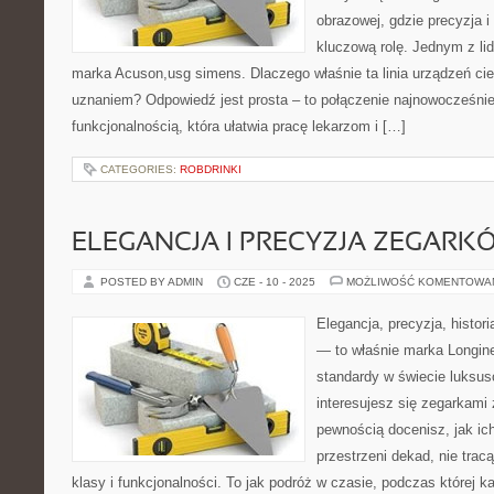
obrazowej, gdzie precyzja 
kluczową rolę. Jednym z lid
marka Acuson,usg simens. Dlaczego właśnie ta linia urządzeń ci
uznaniem? Odpowiedź jest prosta – to połączenie najnowocześniej
funkcjonalnością, która ułatwia pracę lekarzom i […]
CATEGORIES:
ROBDRINKI
ELEGANCJA I PRECYZJA ZEGARK
POSTED BY ADMIN
CZE - 10 - 2025
MOŻLIWOŚĆ KOMENTOWA
Elegancja, precyzja, histor
— to właśnie marka Longin
standardy w świecie luksus
interesujesz się zegarkami 
pewnością docenisz, jak ic
przestrzeni dekad, nie trac
klasy i funkcjonalności. To jak podróż w czasie, podczas której 