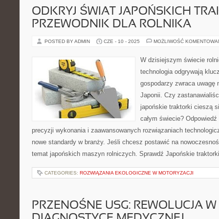
ODKRYJ ŚWIAT JAPOŃSKICH TR
PRZEWODNIK DLA ROLNIKA
POSTED BY ADMIN
CZE - 10 - 2025
MOŻLIWOŚĆ KOMENTOWA
W dzisiejszym świecie rolni
technologia odgrywają klucz
gospodarzy zwraca uwagę n
Japonii. Czy zastanawialiśc
japońskie traktorki cieszą 
całym świecie? Odpowiedź 
precyzji wykonania i zaawansowanych rozwiązaniach technologic
nowe standardy w branży. Jeśli chcesz postawić na nowoczesność 
temat japońskich maszyn rolniczych. Sprawdź Japońskie traktorki
CATEGORIES:
ROZWIĄZANIA EKOLOGICZNE W MOTORYZACJI
PRZENOŚNE USG: REWOLUCJA W
DIAGNOSTYCE MEDYCZNEJ