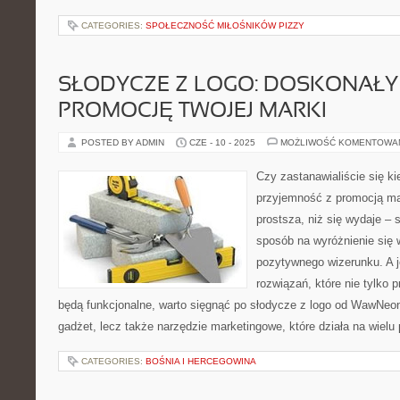
CATEGORIES:
SPOŁECZNOŚĆ MIŁOŚNIKÓW PIZZY
SŁODYCZE Z LOGO: DOSKONAŁY
PROMOCJĘ TWOJEJ MARKI
POSTED BY ADMIN
CZE - 10 - 2025
MOŻLIWOŚĆ KOMENTOWA
Czy zastanawialiście się k
przyjemność z promocją ma
prostsza, niż się wydaje – 
sposób na wyróżnienie się 
pozytywnego wizerunku. A 
rozwiązań, które nie tylko 
będą funkcjonalne, warto sięgnąć po słodycze z logo od WawNeon
gadżet, lecz także narzędzie marketingowe, które działa na wiel
CATEGORIES:
BOŚNIA I HERCEGOWINA