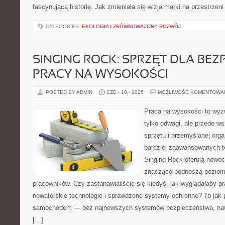
fascynującą historię. Jak zmieniała się wizja marki na przestrzeni
CATEGORIES:
EKOLOGIA I ZRÓWNOWAŻONY ROZWÓJ
SINGING ROCK: SPRZĘT DLA BEZ
PRACY NA WYSOKOŚCI
POSTED BY ADMIN
CZE - 10 - 2025
MOŻLIWOŚĆ KOMENTOWA
Praca na wysokości to wyz
tylko odwagi, ale przede w
sprzętu i przemyślanej orga
bardziej zaawansowanych tec
Singing Rock oferują nowoc
znacząco podnoszą poziom
pracowników. Czy zastanawialiście się kiedyś, jak wyglądałaby p
nowatorskie technologie i sprawdzone systemy ochronne? To jak 
samochodem — bez najnowszych systemów bezpieczeństwa, nawe
[…]