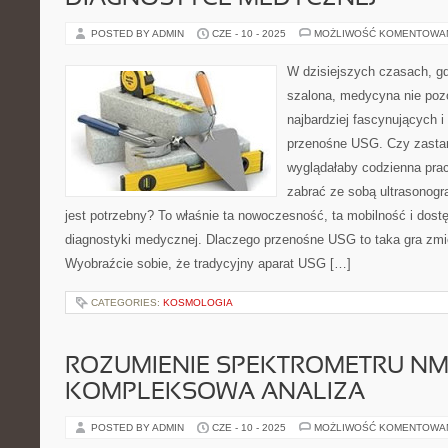
POSTED BY ADMIN
CZE - 10 - 2025
MOŻLIWOŚĆ KOMENTOWA
W dzisiejszych czasach, gd
szalona, medycyna nie pozo
najbardziej fascynujących 
przenośne USG. Czy zastana
wyglądałaby codzienna prac
zabrać ze sobą ultrasonogr
jest potrzebny? To właśnie ta nowoczesność, ta mobilność i dost
diagnostyki medycznej. Dlaczego przenośne USG to taka gra zmi
Wyobraźcie sobie, że tradycyjny aparat USG […]
CATEGORIES:
KOSMOLOGIA
ROZUMIENIE SPEKTROMETRU NM
KOMPLEKSOWA ANALIZA
POSTED BY ADMIN
CZE - 10 - 2025
MOŻLIWOŚĆ KOMENTOWA