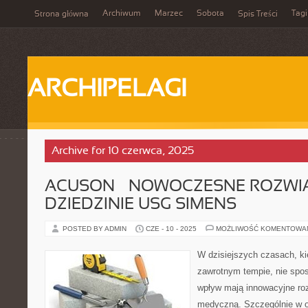
Archiwum
Marzec
Sobota
Tagi
Strona główna
Spis Treści
ARCHIPELAGI
Archive for 10 czerwca, 2025
ACUSON – NOWOCZESNE ROZWI
DZIEDZINIE USG SIMENS
POSTED BY ADMIN
CZE - 10 - 2025
MOŻLIWOŚĆ KOMENTOWA
W dzisiejszych czasach, ki
zawrotnym tempie, nie spo
wpływ mają innowacyjne ro
medyczną. Szczególnie w o